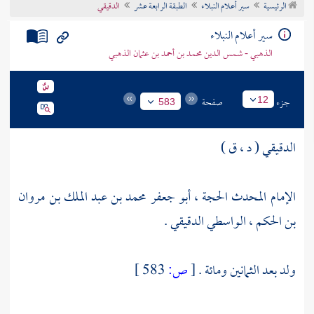
الرئيسية
سير أعلام النبلاء
الطبقة الرابعة عشر
الدقيقي
تراجم الأعلام
سير أعلام النبلاء
الذهبي - شمس الدين محمد بن أحمد بن عثمان الذهبي
جزء
صفحة
12
583
الدقيقي ( د ، ق )
الإمام المحدث الحجة ، أبو جعفر محمد بن عبد الملك بن مروان
بن الحكم ، الواسطي الدقيقي .
ولد بعد الثمانين ومائة .
[
ص:
583 ]