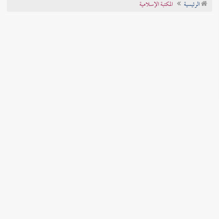
الرئيسية
المكتبة الإسلامية
تراجم الأعلام