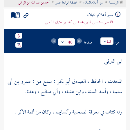
الرئيسية
سير أعلام النبلاء
الطبقة الرابعة عشر
أحمد بن عبد الله ابن البرقي
تراجم الأعلام
سير أعلام النبلاء
الذهبي - شمس الدين محمد بن أحمد بن عثمان الذهبي
جزء
صفحة
13
48
ابن البرقي
المحدث ، الحافظ ، الصادق أبو بكر : سمع من :
عمرو بن أبي
سلمة
،
وأسد السنة
،
وابن هشام
،
وأبي صالح
، وعدة .
وله كتاب في معرفة الصحابة وأنسابهم ، وكان من أئمة الأثر .