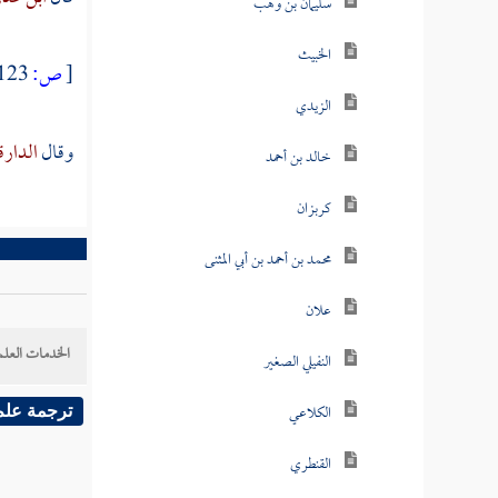
سليمان بن وهب
الخبيث
[
ص:
123 ]
الزيدي
وقال
الدار
خالد بن أحمد
كربزان
محمد بن أحمد بن أبي المثنى
علان
الخدمات العلم
النفيلي الصغير
الكلاعي
ترجمة علم
القنطري