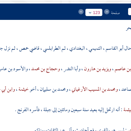
صفحة
123
حر
رحال أبو القاسم ، التميمي ، البغدادي ، ثم الطرابلسي ، قاضي حمص ، ثم نزل جب
بن عاصم
،
ويزيد بن هارون
،
وأبا النضر
،
وحجاج بن محمد
،
والأسود بن عامر
 صاعد
،
ومحمد بن المسيب الأرغياني
،
ومحمد بن سليمان
، أخو
خيثمة
،
وابن أبي 
ثمة
: أنه ارتحل إليه بعيد سنة سبعين ومائتين إلى جبلة ، فأسره الفرنج .
ي
: ليس هو بالقوي رفع أحاديث وأتى عن الثقات بمناكير .