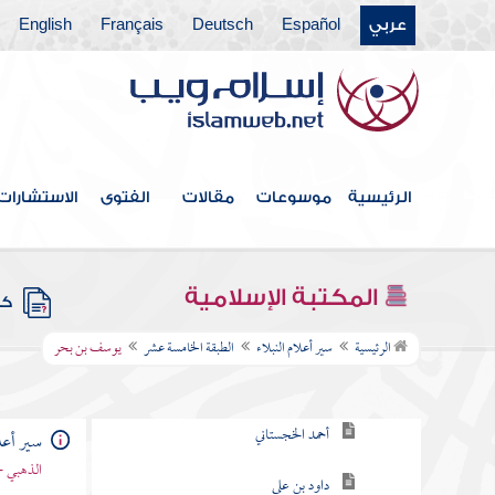
عربي
Español
Deutsch
Français
English
الطبقة التاسعة
الطبقة العاشرة
الطبقة الحادية عشرة
الطبقة الثانية عشرة
الرئيسية
موسوعات
مقالات
الفتوى
الاستشارات
الطبقة الثالثة عشر
الطبقة الرابعة عشر
المكتبة الإسلامية
كتب
الطبقة الخامسة عشر
الرئيسية
سير أعلام النبلاء
الطبقة الخامسة عشر
يوسف بن بحر
أحمد بن طولون
أحمد الخجستاني
سير أعلا
الذهبي -
داود بن علي