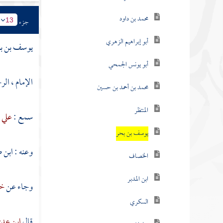
محمد بن داود
جزء
13
أبو إبراهيم الزهري
يوسف بن ب
أبو يونس الجمحي
الإمام ، ال
محمد بن أحمد بن حسين
المنتظر
سمع :
علي 
يوسف بن بحر
وعنه
: ابن
الخصاف
ابن المدبر
وجاء عن
خي
السكري
قال
ابن عد