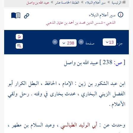
الرئيسية
سير أعلام النبلاء
الطبقة الخامسة عشر
عبيد الله بن واصل
تراجم الأعلام
سير أعلام النبلاء
الذهبي - شمس الدين محمد بن أحمد بن عثمان الذهبي
جزء
صفحة
13
238
[
ص:
238 ]
عبيد الله بن واصل
ابن عبد الشكور بن زين : الإمام ، الحافظ ، البطل الكرار أبو
الفضل الزيني البخاري ، محدث
بخارى
في وقته . رحل ولقي
الأعلام .
وحدث عن :
أبي الوليد الطيالسي
،
وعبد السلام بن مطهر
،