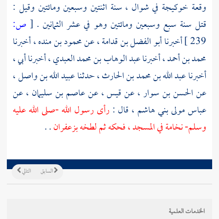
وقعة
خوكيجة
في شوال ، سنة اثنتين وسبعين ومائتين وقيل :
قتل سنة سبع وسبعين ومائتين وهو في عشر الثمانين .
[
ص:
239 ]
أخبرنا
أبو الفضل بن قدامة
، عن
محمود بن منده
، أخبرنا
محمد بن أحمد
، أخبرنا
عبد الوهاب بن محمد العبدي
، أخبرنا أبي ،
أخبرنا
عبد الله بن محمد بن الحارث
، حدثنا
عبيد الله بن واصل
،
عن
الحسن بن سوار
، عن
قيس
، عن
عاصم بن سليمان
، عن
عباس
مولى
بني هاشم
، قال :
رأى رسول الله -صلى الله عليه
وسلم- نخامة في المسجد ، فحكه ثم لطخه بزعفران
. .
السابق
التالي
الخدمات العلمية