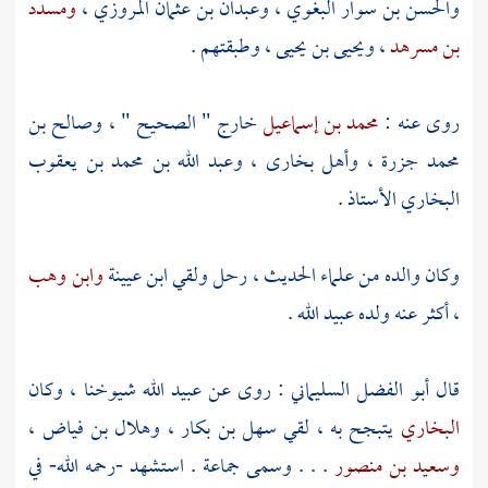
والحسن بن سوار البغوي
،
وعبدان بن عثمان المروزي
،
ومسدد
بن مسرهد
،
ويحيى بن يحيى
، وطبقتهم .
روى عنه :
محمد بن إسماعيل
خارج " الصحيح " ،
وصالح بن
محمد جزرة
،
وأهل بخارى
،
وعبد الله بن محمد بن يعقوب
البخاري الأستاذ
.
وكان والده من علماء الحديث ، رحل ولقي
ابن عيينة
وابن وهب
، أكثر عنه ولده
عبيد الله
.
قال
أبو الفضل السليماني
: روى عن
عبيد الله
شيوخنا ، وكان
البخاري
يتبجح به ، لقي
سهل بن بكار
،
وهلال بن فياض
،
وسعيد بن منصور
. . . وسمى جماعة . استشهد -رحمه الله- في