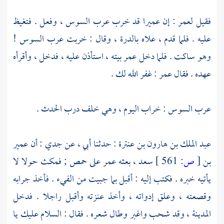
فقيل
لعمر
: إن
عميرا
قد خرب
عرب السوس
، وفعل . فتغيظ
عليه . فلما قدم ، علاه بالدرة ، وقال : خربت
عرب السوس
!
وهو ساكت . فلما دخل
عمر
بيته ، استأذن عليه ، فدخل ، وأقرأه
عهده . فقال
عمر
: غفر الله لك .
عرب السوس
: خراب اليوم ، وهي خلف
درب الحدث
.
عبد الملك بن هارون بن عنترة
: حدثنا أبي ، عن جدي : أن
عمير
بن
[
ص:
561 ]
سعد
، بعثه
عمر
على
حمص
; فمكث حولا لا
يأتيه خبره . فكتب إليه : أقبل بما جبيت من الفيء . فأخذ جرابه
وقصعته ، وعلق إدواته ، وأخذ عنزته وأقبل راجلا . فدخل
المدينة
، وقد شحب واغبر وطال شعره . فقال : السلام عليك يا