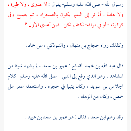
رسول الله - صلى الله عليه وسلم- يقول :
لا عدوى ، ولا طيرة ،
ولا هامة . ألم تر إلى البعير يكون بالصحراء ، ثم يصبح وفي
كركرته - أو في مراقه- نكتة لم تكن . فمن أعدى الأول ؟
.
وكذلك رواه
حجاج بن منهال
،
والتبوذكي
، عن
حماد
.
قال
عبد الله بن محمد القداح
:
عمير بن سعد
، لم يشهد شيئا من
المشاهد . وهو الذي رفع إلى النبي - صلى الله عليه وسلم- كلام
الجلاس بن سويد
، وكان يتيما في حجره . واستعمله
عمر
على
حمص
، وكان من الزهاد .
وقد وهم
ابن سعد
، فقال : هو
عمير بن سعد بن عبيد
.