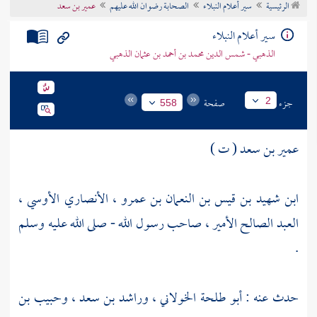
الرئيسية
سير أعلام النبلاء
الصحابة رضوان الله عليهم
عمير بن سعد
تراجم الأعلام
سير أعلام النبلاء
الذهبي - شمس الدين محمد بن أحمد بن عثمان الذهبي
جزء
صفحة
2
558
عمير بن سعد ( ت )
ابن شهيد بن قيس بن النعمان بن عمرو ، الأنصاري الأوسي ،
العبد الصالح الأمير ، صاحب رسول الله - صلى الله عليه وسلم
.
حدث عنه :
أبو طلحة الخولاني
،
وراشد بن سعد
،
وحبيب بن