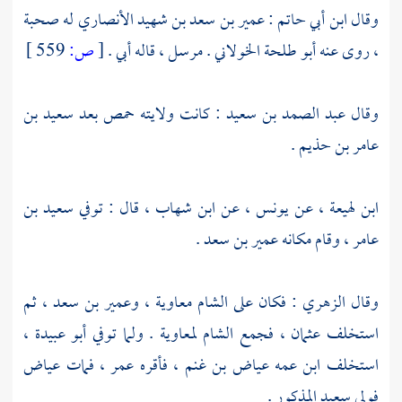
وقال
ابن أبي حاتم
:
عمير بن سعد بن شهيد الأنصاري
له صحبة
، روى عنه
أبو طلحة الخولاني
. مرسل ، قاله أبي .
[
ص:
559 ]
وقال
عبد الصمد بن سعيد
: كانت ولايته
حمص
بعد
سعيد بن
عامر بن حذيم
.
ابن لهيعة
، عن
يونس
، عن
ابن شهاب
، قال : توفي
سعيد بن
عامر
، وقام مكانه
عمير بن سعد
.
وقال
الزهري
: فكان على
الشام
معاوية
،
وعمير بن سعد
، ثم
استخلف
عثمان
، فجمع
الشام
لمعاوية
. ولما توفي
أبو عبيدة
،
استخلف ابن عمه
عياض بن غنم
، فأقره
عمر
، فمات
عياض
فولي
سعيد
المذكور .