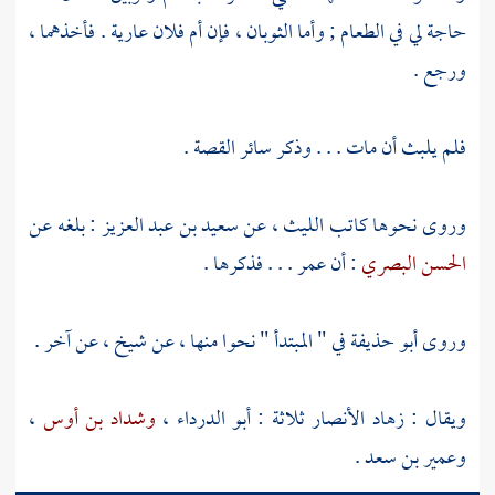
حاجة لي في الطعام ; وأما الثوبان ، فإن أم فلان عارية . فأخذهما ،
ورجع .
فلم يلبث أن مات . . . وذكر سائر القصة .
وروى نحوها كاتب
الليث
، عن
سعيد بن عبد العزيز
: بلغه عن
الحسن البصري
: أن
عمر
. . . فذكرها .
وروى
أبو حذيفة
في " المبتدأ " نحوا منها ، عن شيخ ، عن آخر .
ويقال : زهاد
الأنصار
ثلاثة :
أبو الدرداء
،
وشداد بن أوس
،
وعمير بن سعد
.