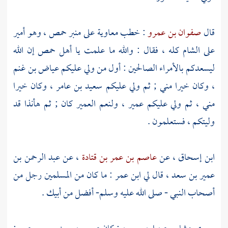
قال
صفوان بن عمرو
: خطب
معاوية
على منبر
حمص
، وهو أمير
على
الشام
كله ، فقال : والله ما علمت يا
أهل
حمص
إن الله
ليسعدكم بالأمراء الصالحين : أول من ولي عليكم
عياض بن غنم
، وكان خيرا مني ; ثم ولي عليكم
سعيد بن عامر
، وكان خيرا
مني ، ثم ولي عليكم
عمير
، ولنعم
العمير
كان ; ثم هأنذا قد
وليتكم ، فستعلمون .
ابن إسحاق
، عن
عاصم بن عمر بن قتادة
، عن
عبد الرحمن بن
عمير بن سعد
، قال لي
ابن عمر
: ما كان من المسلمين رجل من
أصحاب النبي - صلى الله عليه وسلم- أفضل من أبيك .