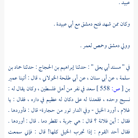
عبيد
.
وكان ممن شهد فتح
دمشق
مع
أبي عبيدة
.
وولي
دمشق
وحمص
لعمر
.
في " مسند
أبي يعلى
" : حدثنا
إبراهيم بن الحجاج
: حدثنا
حماد بن
سلمة
، عن
أبي سنان
، عن
أبي طلحة الخولاني
، قال : أتينا
عمير
بن
[
ص:
558 ]
سعد
في نفر من
أهل
فلسطين
، وكان يقال له :
نسيج وحده ، فقعدنا له على دكان له عظيم في داره ، فقال : يا
غلام ، أورد الخيل - وفي الدار تور من حجارة- قال : فأوردها .
فقال : أين فلانة ؟ قال : هي جربة ، تقطر دما . قال : أوردها .
فقال أحد القوم : إذا تجرب الخيل كلها! قال : فإني سمعت