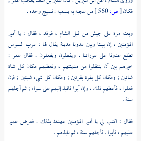
وروى
هشام
، عن
ابن سيرين
: كان
عمير بن سعد
يعجب
عمر
;
فكان
[
ص:
560 ]
من عجبه به يسميه : نسيج وحده .
وبعثه مرة على جيش من قبل
الشام
، فوفد ، فقال : يا أمير
المؤمنين ، إن بيننا وبين عدونا مدينة يقال لها :
عرب السوس
تطلع عدونا على عوراتنا ، ويفعلون ويفعلون . فقال
عمر
:
خيرهم بين أن ينتقلوا من مدينتهم ، ونعطيهم مكان كل شاة
شاتين ; ومكان كل بقرة بقرتين ; ومكان كل شيء شيئين ; فإن
فعلوا ، فأعطهم ذلك ، وإن أبوا فانبذ إليهم على سواء ; ثم أجلهم
سنة .
فقال : اكتب لي يا أمير المؤمنين عهدك بذلك . فعرض
عمير
عليهم ، فأبوا . فأجلهم سنة ، ثم نابذهم .