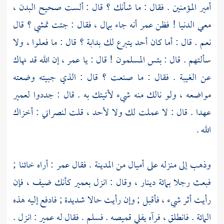
أمير المؤمنين . فقال : ما شأنك ؟ قال : ألست صحيح البدن ،
معي الدنيا ! فظن
عمر
أنه جاء بمال ، فقال : جئت تمشي ؟ قال
نعم . قال : أما كان أحد يتبرع لك بدابة ؟ قال : ما فعلوا ، ولا
سألتهم . قال : بئس المسلمون ! قال : يا
عمر
، إن الله قد نهاك
عن الغيبة . فقال : ما صنعت ؟ قال : الذي جبيته وضعته
مواضعه ، ولو نالك منه شيء لأتيتك به . قال : جددوا
لعمير
عهدا . قال : لا عملت لك ولا لأحد ، قلت لنصراني : أخزاك
الله .
وذهب إلى منزله على أميال من
المدينة
. فقال
عمر
: أراه خائنا ;
فبعث رجلا بمائة دينار ، وقال : انزل
بعمير
كأنك ضيف ، فإن
رأيت أثر شيء ، فأقبل ; وإن رأيت حالا شديدة ; فادفع إليه هذه
المائة . فانطلق ، فرآه يفلي قميصه . فسلم . فقال له
عمير
: انزل .