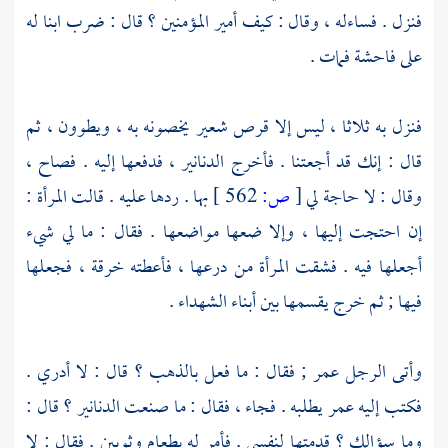
فنزل . فساءله ، وقال : كيف أمير المؤمنين ؟ قال : ضرب ابنا له
على فاحشة فمات .
فنزل به ثلاثا ، ليس إلا قرص شعير يخصونه به ، ويطوون ، ثم
قال : إنك قد أجعتنا . فأخرج الدنانير ، فدفعها إليه . فصاح ،
وقال : لا حاجة لي
[
ص:
562 ]
بها . ردها عليه . قالت المرأة :
إن احتجت إليها ، وإلا ضعها مواضعها . فقال : ما لي شيء
أجعلها فيه . فشقت المرأة من درعها ، فأعطته خرقة ، فجعلها
فيها ; ثم خرج يقسمها بين أبناء الشهداء .
وأتى الرجل
عمر
; فقال : ما فعل بالذهب ؟ قال : لا أدري .
فكتب إليه
عمر
يطلبه . فجاء ، فقال : ما صنعت الدنانير ؟ قال :
وما سؤالك ؟ قدمتها لنفسي . فأمر له بطعام وثوبين . فقال : لا