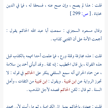
قلت : هذا لم يصح ، وإن صح عنه ، فسحقا له ، فما في الدين
محاباة .
[
ص:
299 ]
وقال
مسعود السجزي
: سمعت
أبا عبد الله الحاكم
يقول :
أجمعت الأمة على أن
القتبي
كذاب .
قلت : هذه مجازفة وقلة ورع ، فما علمت أحدا اتهمه بالكذب قبل
هذه القولة ، بل قال
الخطيب
: إنه ثقة . وقد أنبأني
أحمد بن سلامة
، عن
حماد الحراني
أنه سمع
السلفي
ينكر على
الحاكم
في قوله : لا
تجوز الرواية عن
ابن قتيبة
. ويقول :
ابن قتيبة
من الثقات ، وأهل
السنة . ثم قال : لكن
الحاكم
قصده لأجل المذهب .
قلت : عهدي
بالحاكم
يميل إلى
الكرامية
، ثم ما رأيت
لأبي محمد