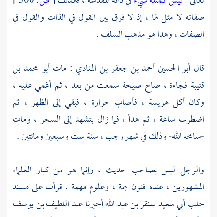
تعالى :
ليس كمثله شيء
في ذاته المقدسة ، فكذلك
[
ص:
300 ]
صفاته لا مثل لها ، إذ لا فرق بين القول في الذات والقول في
الصفات ، وهذا هو مذهب السلف .
قال
أبو الحسين أحمد بن جعفر بن المنادي
: مات
أبو محمد بن
قتيبة
فجاءة ، صاح صيحة سمعت من بعد ، ثم أغمي عليه ،
وكان أكل هريسة ، فأصاب حرارة ، فبقي إلى الظهر ، ثم
اضطرب ساعة ، ثم هدأ ، فما زال يتشهد إلى السحر ، ومات
-سامحه الله- وذلك في شهر رجب ، سنة ست وسبعين ومائتين .
والرجل ليس بصاحب حديث ، وإنما هو من كبار العلماء
المشهورين ، عنده فنون جمة ، وعلوم مهمة . قرأت على مسند
حلب
أبي سعيد سنقر بن عبد الله
أخبرنا
عبد اللطيف بن يوسف