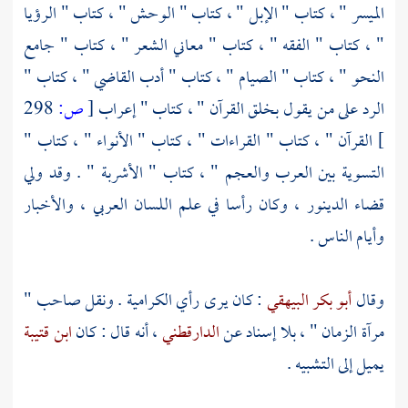
الميسر " ، كتاب " الإبل " ، كتاب " الوحش " ، كتاب " الرؤيا
" ، كتاب " الفقه " ، كتاب " معاني الشعر " ، كتاب " جامع
النحو " ، كتاب " الصيام " ، كتاب " أدب القاضي " ، كتاب "
الرد على من يقول بخلق القرآن " ، كتاب " إعراب
[
ص:
298
]
القرآن " ، كتاب " القراءات " ، كتاب " الأنواء " ، كتاب "
التسوية بين العرب والعجم " ، كتاب " الأشربة " . وقد ولي
قضاء الدينور ، وكان رأسا في علم اللسان العربي ، والأخبار
وأيام الناس .
وقال
أبو بكر البيهقي
: كان يرى رأي
الكرامية
. ونقل صاحب "
مرآة الزمان " ، بلا إسناد عن
الدارقطني
، أنه قال : كان
ابن قتيبة
يميل إلى التشبيه .