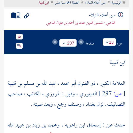
الرئيسية
سير أعلام النبلاء
الطبقة الخامسة عشر
ابن قتيبة
تراجم الأعلام
سير أعلام النبلاء
الذهبي - شمس الدين محمد بن أحمد بن عثمان الذهبي
جزء
صفحة
13
297
ابن قتيبة
العلامة الكبير ، ذو الفنون أبو محمد ، عبد الله بن مسلم بن قتيبة
[
ص:
297 ]
الدينوري ، وقيل : المروزي ، الكاتب ، صاحب
التصانيف . نزل
بغداد
، وصنف وجمع ، وبعد صيته .
حدث عن :
إسحاق ابن راهويه
،
ومحمد بن زياد بن عبيد الله