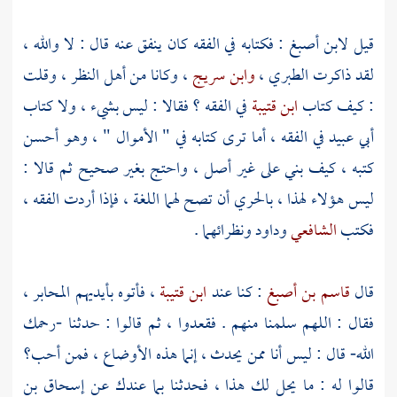
قيل
لابن أصبغ
: فكتابه في الفقه كان ينفق عنه قال : لا والله ،
لقد ذاكرت
الطبري
،
وابن سريج
، وكانا من أهل النظر ، وقلت
: كيف كتاب
ابن قتيبة
في الفقه ؟ فقالا : ليس بشيء ، ولا كتاب
أبي عبيد
في الفقه ، أما ترى كتابه في " الأموال " ، وهو أحسن
كتبه ، كيف بني على غير أصل ، واحتج بغير صحيح ثم قالا :
ليس هؤلاء لهذا ، بالحري أن تصح لهما اللغة ، فإذا أردت الفقه ،
فكتب
الشافعي
وداود
ونظرائهما .
قال
قاسم بن أصبغ
: كنا عند
ابن قتيبة
، فأتوه بأيديهم المحابر ،
فقال : اللهم سلمنا منهم . فقعدوا ، ثم قالوا : حدثنا -رحمك
الله- قال : ليس أنا ممن يحدث ، إنما هذه الأوضاع ، فمن أحب؟
قالوا له : ما يحل لك هذا ، فحدثنا بما عندك عن
إسحاق بن