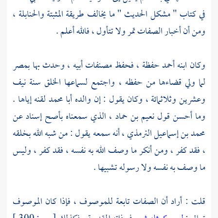
في كتاب " مشكل الحديث " ما يخالف طريقة المثبتة والحنابلة ،
ومن أن أخبار الصفات تمر ولا تتأول ، فالله أعلم .
وكان ابنه
أحمد
حفظة ، فحفظ مصنفات أبيه ، وحدث بها
بمصر
لما ولي قضاءها من حفظه ، واجتمع لسماعها الخلق سنة نيف
وعشرين وثلاثمائة ، وكان يقول : إن والده
أبا محمد
لقنه إياها .
وما أحسن قول
نعيم بن حماد
، الذي سمعناه بأصح إسناد عن
محمد بن إسماعيل الترمذي
، أنه سمعه يقول : من شبه الله بخلقه
، فقد كفر ، ومن أنكر ما وصف الله به نفسه ، فقد كفر ، وليس
ما وصف به نفسه ولا رسوله تشبيها .
قلت : أراد أن الصفات تابعة للموصوف ، فإذا كان الموصوف