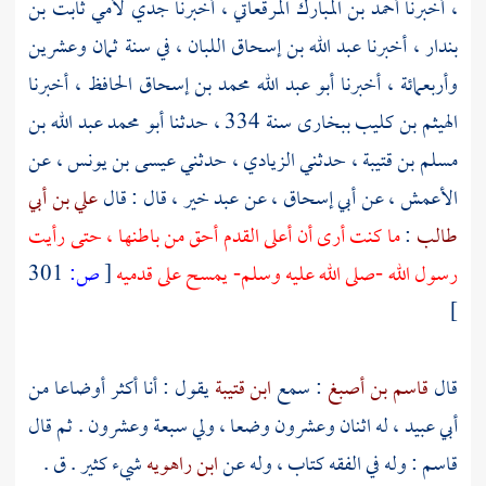
، أخبرنا
أحمد بن المبارك المرقعاتي
، أخبرنا جدي لأمي
ثابت بن
بندار
، أخبرنا
عبد الله بن إسحاق اللبان
، في سنة ثمان وعشرين
وأربعمائة ، أخبرنا
أبو عبد الله محمد بن إسحاق
الحافظ ، أخبرنا
الهيثم بن كليب
ببخارى
سنة 334 ، حدثنا
أبو محمد عبد الله بن
مسلم بن قتيبة
، حدثني
الزيادي
، حدثني
عيسى بن يونس
، عن
الأعمش
، عن
أبي إسحاق
، عن
عبد خير
، قال : قال
علي بن أبي
طالب
:
ما كنت أرى أن أعلى القدم أحق من باطنها ، حتى رأيت
رسول الله -صلى الله عليه وسلم- يمسح على قدميه
[
ص:
301
]
قال
قاسم بن أصبغ
: سمع
ابن قتيبة
يقول : أنا أكثر أوضاعا من
أبي عبيد
، له اثنان وعشرون وضعا ، ولي سبعة وعشرون . ثم قال
قاسم
: وله في الفقه كتاب ، وله عن
ابن راهويه
شيء كثير . ق .