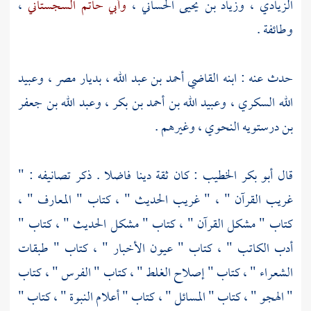
الزيادي
،
وزياد بن يحيى الحساني
،
وأبي حاتم السجستاني
،
وطائفة .
حدث عنه : ابنه القاضي
أحمد بن عبد الله
، بديار
مصر
،
وعبيد
الله السكري
،
وعبيد الله بن أحمد بن بكر
،
وعبد الله بن جعفر
بن درستويه النحوي
، وغيرهم .
قال
أبو بكر الخطيب
: كان ثقة دينا فاضلا . ذكر تصانيفه : "
غريب القرآن " ، " غريب الحديث " ، كتاب " المعارف " ،
كتاب " مشكل القرآن " ، كتاب " مشكل الحديث " ، كتاب "
أدب الكاتب " ، كتاب " عيون الأخبار " ، كتاب " طبقات
الشعراء " ، كتاب " إصلاح الغلط " ، كتاب " الفرس " ، كتاب
" الهجو " ، كتاب " المسائل " ، كتاب " أعلام النبوة " ، كتاب "