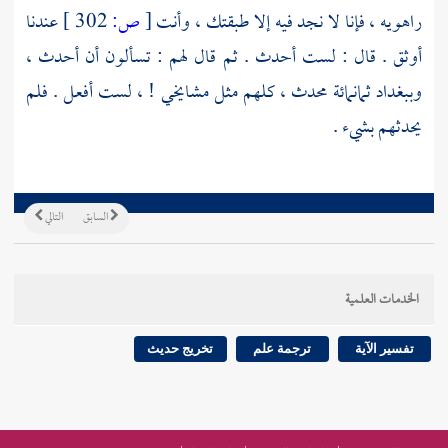
راهويه
، فإنا لا نجد فيه إلا طبقتك ، وأنت
[
ص:
302 ]
عندنا
أوثق . قال : لست أحدث . ثم قال لهم : تسألون أن أحدث ،
وببغداد
ثمانمائة محدث ، كلهم مثل مشايخي ! ، لست أفعل . فلم
يحدثهم بشيء .
السابق
التالي
الخدمات العلمية
تفسير الآية
ترجمة علم
تخريج حديث