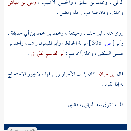
الرقي
،
ومحمد بن سابق
،
والحسن الأشيب
،
وعلي بن عياش
وخلق . وكان صاحب رحلة وفضل .
روى عنه :
ابن حذلم
،
وخيثمة
،
ومحمد بن محمد بن أبي حذيفة
،
وأبو
[
ص:
308 ]
عوانة
الحافظ ،
وأبو الميمون راشد
،
وأحمد بن
عيسى السكين
، وخلق آخرهم :
أبو القاسم الطبراني
.
قال
ابن حبان
: كان يقلب الأخبار ويسرقها ، لا يجوز الاحتجاج
به إذا انفرد .
قلت : توفي بعد الثمانين ومائتين .