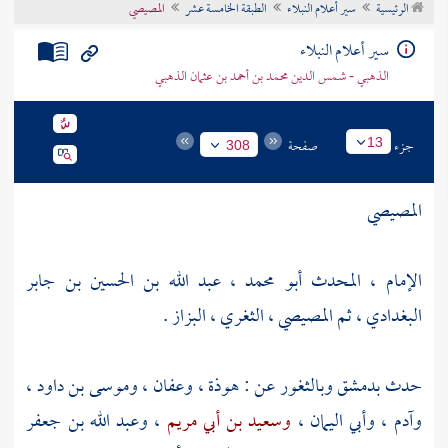
الرئيسية
سير أعلام النبلاء
الطبقة الخامسة عشر
المصيصي
تراجم الأعلام
سير أعلام النبلاء
الذهبي - شمس الدين محمد بن أحمد بن عثمان الذهبي
جزء
صفحة
13
308
المصيصي
الإمام ، المحدث أبو محمد ، عبد الله بن الحسين بن جابر
البغدادي ، ثم المصيصي ، الثغري ، البزاز .
حدث
بدمشق
وبالثغور
عن
: هوذة
،
وعفان
،
وموسى بن داود
،
وآدم
،
وأبي اليمان
،
وسعيد بن أبي مريم
،
وعبد الله بن جعفر