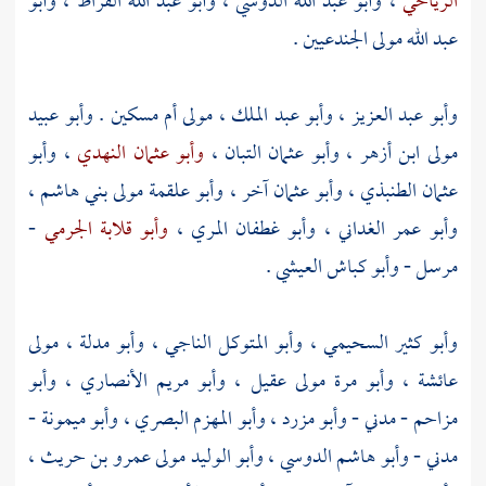
الرياحي
،
وأبو عبد الله الدوسي
،
وأبو عبد الله القراظ
،
وأبو
عبد الله مولى الجندعيين
.
وأبو عبد العزيز
،
وأبو عبد الملك ، مولى أم مسكين
.
وأبو عبيد
مولى ابن أزهر
،
وأبو عثمان التبان
،
وأبو عثمان النهدي
،
وأبو
عثمان الطنبذي
،
وأبو عثمان
آخر ،
وأبو علقمة مولى بني هاشم
،
وأبو عمر الغداني
،
وأبو غطفان المري
،
وأبو قلابة الجرمي
-
مرسل -
وأبو كباش العيشي
.
وأبو كثير السحيمي
،
وأبو المتوكل الناجي
،
وأبو مدلة ، مولى
عائشة
،
وأبو مرة مولى عقيل
،
وأبو مريم الأنصاري
،
وأبو
مزاحم
- مدني -
وأبو مزرد
،
وأبو المهزم البصري
،
وأبو ميمونة
-
مدني -
وأبو هاشم الدوسي
،
وأبو الوليد مولى عمرو بن حريث
،