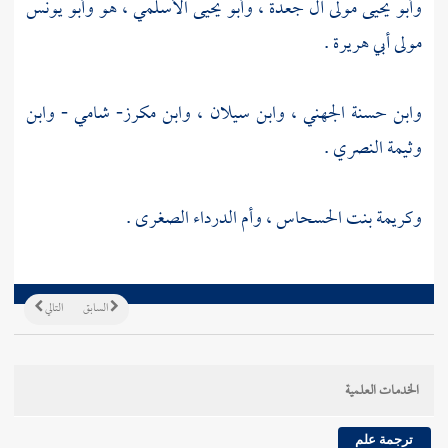
وأبو يحيى مولى آل جعدة
،
وأبو يحيى الأسلمي
، هو
وأبو يونس
مولى أبي هريرة
.
وابن حسنة الجهني
،
وابن سيلان
،
وابن مكرز- شامي
-
وابن
وثيمة النصري
.
وكريمة بنت الحسحاس
،
وأم الدرداء الصغرى
.
السابق
التالي
الخدمات العلمية
ترجمة علم