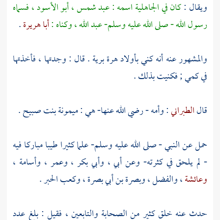
ويقال :
كان في الجاهلية اسمه :
عبد شمس ، أبو الأسود
، فسماه
رسول الله - صلى الله عليه وسلم-
عبد الله
، وكناه :
أبا هريرة
.
والمشهور عنه أنه كني بأولاد هرة برية . قال : وجدتها ، فأخذتها
في كمي ; فكنيت بذلك .
قال
الطبراني
: وأمه - رضي الله عنها- هي :
ميمونة بنت صبيح
.
حمل عن النبي - صلى الله عليه وسلم- علما كثيرا طيبا مباركا فيه
- لم يلحق في كثرته- وعن
أبي
،
وأبي بكر
،
وعمر
،
وأسامة
،
وعائشة
،
والفضل
،
وبصرة بن أبي بصرة
،
وكعب الحبر
.
حدث عنه خلق كثير من الصحابة والتابعين ، فقيل : بلغ عدد