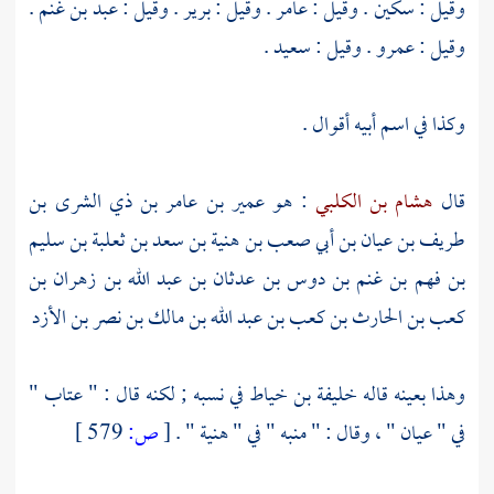
وقيل : سكين . وقيل : عامر . وقيل : برير . وقيل : عبد بن غنم .
وقيل : عمرو . وقيل : سعيد .
وكذا في اسم أبيه أقوال .
قال
هشام بن الكلبي
: هو
عمير بن عامر بن ذي الشرى بن
طريف بن عيان بن أبي صعب بن هنية بن سعد بن ثعلبة بن سليم
بن فهم بن غنم بن دوس بن عدثان بن عبد الله بن زهران بن
كعب بن الحارث بن كعب بن عبد الله بن مالك بن نصر بن الأزد
وهذا بعينه قاله
خليفة بن خياط
في نسبه ; لكنه قال : "
عتاب
"
في "
عيان
" ، وقال : "
منبه
" في "
هنية
" .
[
ص:
579 ]