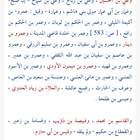
وعلي بن الحسين
،
وعلي بن رباح
،
وعلي بن شماخ
- إن صح-
وعمار بن أبي عمار مولى بني هاشم
،
وعمارة
- وقيل :
عمرو- بن
أكيمة الليثي
،
وعمر بن الحكم بن ثوبان
،
وعمر بن الحكم بن
رافع
،
[
ص:
583 ]
وعمر بن خلدة
قاضي
المدينة
،
وعمرو بن
دينار
،
وعمرو بن أبي سفيان
،
وعمرو بن سليم الزرقي
،
وعمرو
بن عاصم بن سفيان بن عبد الله الثقفي
،
وعمرو بن عمير
،
وعمرو بن قهيد
،
وعمرو بن ميمون الأودي
،
وعمير بن الأسود
العنسي
،
وعمير بن هانئ العنسي
،
وعنبسة بن سعيد بن العاص
،
وعوف بن الحارث ، رضيع عائشة
،
والعلاء بن زياد العدوي
،
وعيسى بن طلحة
.
والقاسم بن محمد
،
وقبيصة بن ذؤيب
،
وقسامة بن زهير
،
والقعقاع بن حكيم
- ولم يلقه -
وقيس بن أبي حازم
.