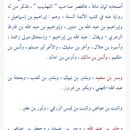
أصحابه ثمان مائة ، فاقتصر صاحب " التهذيب " ، فذكر من له
رواية عنه في كتب الأئمة الستة ، وهم :
إبراهيم بن إسماعيل
،
وإبراهيم بن عبد الله بن حنين
،
وإبراهيم بن عبد الله بن قارظ
الزهري
- ويقال :
عبد الله بن إبراهيم
-
وإسحاق مولى زائدة
،
وأسود بن هلال
،
وأغر بن سليك
،
والأغر أبو مسلم
،
وأنس بن
حكيم
،
وأنس بن مالك
،
وأوس بن خالد
.
وبسر بن سعيد
،
وبشير بن نهيك
،
وبشير بن كعب
،
وبعجة بن
عبد الله الجهني
،
وبكير بن فيروز
.
وثابت بن عياض
وثابت بن قيس الزرقي
،
وثور بن عفير
.
وجابر بن عبد الله
،
وجبر بن عبيدة
،
وجعفر بن عياض
،