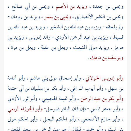
ويحيى بن جعدة
،
ويزيد بن الأصم
،
ويحيى بن أبي صالح
،
ويحيى بن النضر الأنصاري
،
ويحيى بن يعمر
،
ويزيد بن رومان
-
ولم يلحقه -
ويزيد بن عبد الله بن الشخير
،
ويزيد بن عبد الله بن
قسيط
،
ويزيد بن عبد الرحمن الأودي
- والد
إدريس
،
ويزيد بن
هرمز
.
ويزيد مولى المنبعث
،
ويعلى بن عقبة
،
ويعلى بن مرة
،
ويوسف بن ماهك
.
وأبو إدريس الخولاني
،
وأبو إسحاق مولى بني هاشم
،
وأبو أمامة
بن سهل
،
وأبو أيوب المراغي
،
وأبو بكر بن سليمان بن أبي حثمة
وأبو بكر بن عبد الرحمن
،
وأبو تميمة الهجيمي
،
وأبو ثور الأزدي
،
وأبو جعفر المدني
- فإن كان
الباقر
فمرسل-
وأبو الجوزاء الربعي
،
وأبو حازم الأشجعي
،
وأبو الحكم البجلي
،
وأبو الحكم مولى
بني ليث
،
وأبو حميد
- فيقال : هو
عبد الرحمن بن سعد المقعد
-