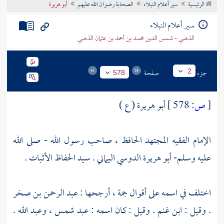
الرئيسية
سير أعلام النبلاء
الصحابة رضوان الله عليهم
أبو هريرة
تراجم الأعلام
سير أعلام النبلاء
الذهبي - شمس الدين محمد بن أحمد بن عثمان الذهبي
جزء
صفحة
2
578
[
ص:
578 ]
أبو هريرة ( ع )
الإمام الفقيه المجتهد الحافظ ، صاحب رسول الله - صلى الله
عليه وسلم- أبو هريرة الدوسي اليماني . سيد الحفاظ الأثبات .
اختلف في اسمه على أقوال جمة ، أرجحها : عبد الرحمن بن صخر
. وقيل : ابن غنم . وقيل : كان اسمه : عبد شمس ، وعبد الله .