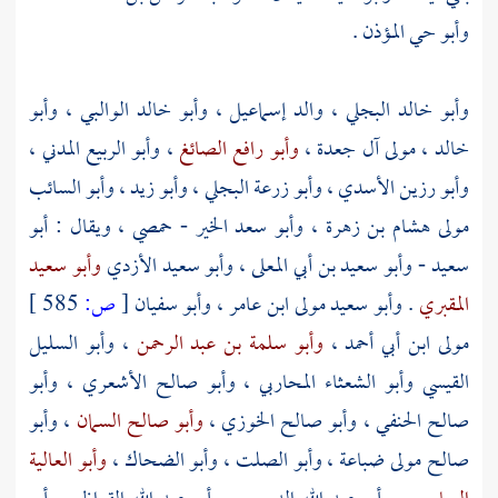
وأبو حي المؤذن
.
وأبو خالد البجلي ، والد إسماعيل
،
وأبو خالد الوالبي
،
وأبو
خالد ، مولى آل جعدة
،
وأبو رافع الصائغ
،
وأبو الربيع المدني
،
وأبو رزين الأسدي
،
وأبو زرعة البجلي
،
وأبو زيد
،
وأبو السائب
مولى هشام بن زهرة
،
وأبو سعد الخير
- حمصي ، ويقال :
أبو
سعيد
-
وأبو سعيد بن أبي المعلى
،
وأبو سعيد الأزدي
وأبو سعيد
المقبري
.
وأبو سعيد مولى ابن عامر
،
وأبو سفيان
[
ص:
585 ]
مولى ابن أبي أحمد
،
وأبو سلمة بن عبد الرحمن
،
وأبو السليل
القيسي
وأبو الشعثاء المحاربي
،
وأبو صالح الأشعري
،
وأبو
صالح الحنفي
،
وأبو صالح الخوزي
،
وأبو صالح السمان
،
وأبو
صالح مولى ضباعة
،
وأبو الصلت
،
وأبو الضحاك
،
وأبو العالية