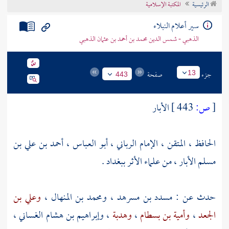
الرئيسية
المكتبة الإسلامية
تراجم الأعلام
سير أعلام النبلاء
الذهبي - شمس الدين محمد بن أحمد بن عثمان الذهبي
جزء
صفحة
13
443
[
ص:
443 ]
الأبار
الحافظ ، المتقن ، الإمام الرباني ، أبو العباس ، أحمد بن علي بن
مسلم الأبار ، من علماء الأثر
ببغداد
.
حدث عن :
مسدد بن مسرهد
،
ومحمد بن المنهال
،
وعلي بن
الجعد
،
وأمية بن بسطام
،
وهدبة
،
وإبراهيم بن هشام الغساني
،