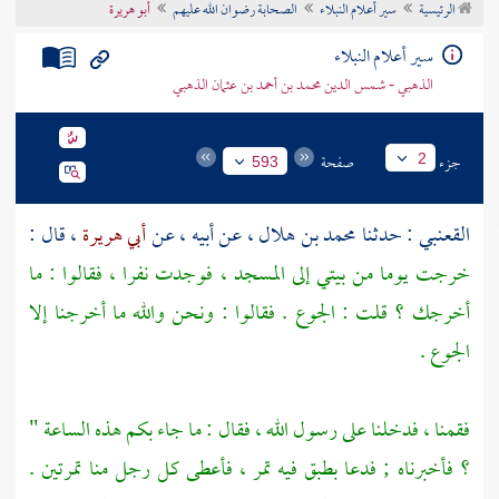
الرئيسية
سير أعلام النبلاء
الصحابة رضوان الله عليهم
أبو هريرة
تراجم الأعلام
سير أعلام النبلاء
الذهبي - شمس الدين محمد بن أحمد بن عثمان الذهبي
جزء
صفحة
2
593
القعنبي
: حدثنا
محمد بن هلال
، عن أبيه ، عن
أبي هريرة
، قال :
خرجت يوما من بيتي إلى المسجد ، فوجدت نفرا ، فقالوا : ما
أخرجك ؟ قلت : الجوع . فقالوا : ونحن والله ما أخرجنا إلا
الجوع .
فقمنا ، فدخلنا على رسول الله ، فقال : ما جاء بكم هذه الساعة "
؟ فأخبرناه ; فدعا بطبق فيه تمر ، فأعطى كل رجل منا تمرتين .