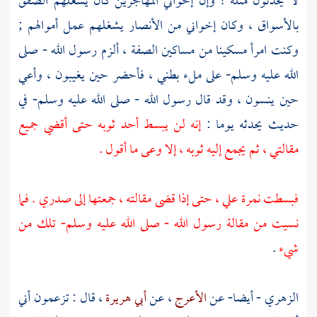
لا يحدثون مثله ! وإن إخواني
المهاجرين
كان يشغلهم الصفق
بالأسواق ، وكان إخواني من
الأنصار
يشغلهم عمل أموالهم ;
وكنت امرأ مسكينا من مساكين الصفة ، ألزم رسول الله - صلى
الله عليه وسلم- على ملء بطني ، فأحضر حين يغيبون ، وأعي
حين ينسون ، وقد قال رسول الله - صلى الله عليه وسلم- في
حديث يحدثه يوما :
إنه لن يبسط أحد ثوبه حتى أقضي جميع
مقالتي ، ثم يجمع إليه ثوبه ، إلا وعى ما أقول .
فبسطت نمرة علي ، حتى إذا قضى مقالته ، جمعتها إلى صدري . فما
نسيت من مقالة رسول الله - صلى الله عليه وسلم- تلك من
شيء
.
الزهري
- أيضا- عن
الأعرج
، عن
أبي هريرة
، قال : تزعمون أني