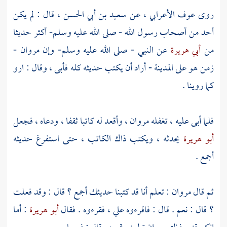
روى
عوف الأعرابي
، عن
سعيد بن أبي الحسن
، قال : لم يكن
أحد من أصحاب رسول الله - صلى الله عليه وسلم- أكثر حديثا
من
أبي هريرة
عن النبي - صلى الله عليه وسلم- وإن
مروان
-
زمن هو على
المدينة
- أراد أن يكتب حديثه كله فأبى ، وقال : ارو
كما روينا .
فلما أبى عليه ، تغفله
مروان
، وأقعد له كاتبا ثقفا ، ودعاه ، فجعل
أبو هريرة
يحدثه ، ويكتب ذاك الكاتب ، حتى استفرغ حديثه
أجمع .
ثم قال
مروان
: تعلم أنا قد كتبنا حديثك أجمع ؟ قال : وقد فعلت
؟ قال : نعم . قال : فاقرءوه علي ، فقرءوه . فقال
أبو هريرة
: أما