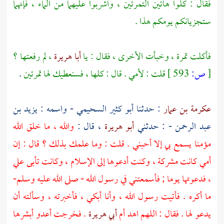
فقال : كلوا هاتين التمرتين ، واشربوا عليهما من الماء ، فإنهما
ستجزيانكم يومكم هذا .
فأكلت تمرة ، وخبأت الأخرى ، فقال : يا
أبا هريرة
، لم رفعتها ؟
[
ص:
593 ]
قلت : لأمي . قال : كلها ، فسنعطيك لها تمرتين
.
عكرمة بن عمار
: حدثنا
أبو كثير السحيمي - واسمه : يزيد بن
عبد الرحمن
- : حدثني
أبو هريرة
، قال :
والله ، ما خلق الله
مؤمنا يسمع بي إلا أحبني . قلت : وما علمك بذلك ؟ قال : إن
أمي كانت مشركة ، وكنت أدعوها إلى الإسلام ، وكانت تأبى علي
، فدعوتها يوما ; فأسمعتني في رسول الله - صلى الله عليه وسلم-
ما أكره . فأتيت رسول الله ، وأنا أبكي ، فأخبرته ، وسألته أن
يدعو لها . فقال : اللهم اهد أم
أبي هريرة
. فخرجت أعدو أبشرها