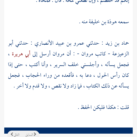
إنكم قد حفظتم ، وإن تطعني تمحه . قال : فمحاه .
سمعه
هوذة بن خليفة
منه .
حماد بن زيد
: حدثني
عمرو بن عبيد الأنصاري
: حدثني
أبو
الزعيزعة - كاتب مروان
- : أن
مروان
أرسل إلى
أبي هريرة
،
فجعل يسأله ، وأجلسني خلف السرير ، وأنا أكتب ، حتى إذا
كان رأس الحول ، دعا به ، فأقعده من وراء الحجاب ، فجعل
يسأله عن ذلك الكتاب ، فما زاد ولا نقص ، ولا قدم ولا أخر .
قلت : هكذا فليكن الحفظ .
السابق
التالي