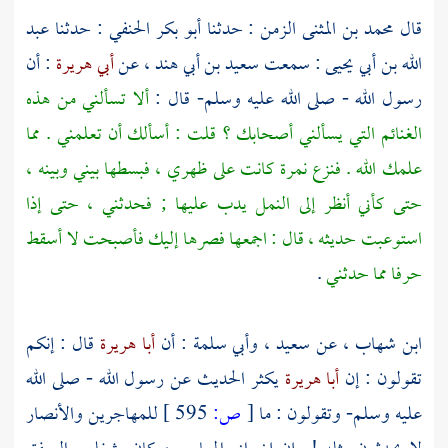
قال
محمد بن المثنى الزمن
: حدثنا
أبو بكر الحنفي
: حدثنا
عبد
الله بن أبي يحيى
: سمعت
سعيد بن أبي هند
، عن
أبي هريرة
: أن
رسول الله - صلى الله عليه وسلم- قال :
ألا تسألني من هذه
الغنائم التي يسألني أصحابك ؟ قلت : أسألك أن تعلمني . مما
علمك الله . فنزع نمرة كانت على ظهري ، فبسطها بيني وبينه ،
حتى كأني أنظر إلى النمل يدب عليها ; فحدثني ، حتى إذا
استوعبت حديثه ، قال : اجمعها فصرها إليك فأصبحت لا أسقط
حرفا مما حدثني
.
ابن شهاب
، عن
سعيد
،
وأبي سلمة
: أن
أبا هريرة
قال : إنكم
تقولون : إن
أبا هريرة
يكثر الحديث عن رسول الله - صلى الله
عليه وسلم- وتقولون : ما
[
ص:
595 ]
للمهاجرين
والأنصار