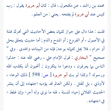
محمد بن راشد
، عن
مكحول
، قال : كان
أبو هريرة
يقول : رب
كيس عند
أبي هريرة
لم يفتحه . يعني : من العلم .
قلت : هذا دال على جواز كتمان بعض الأحاديث التي تحرك فتنة
في الأصول ، أو الفروع ; أو المدح والذم ; أما حديث يتعلق بحل
أو حرام ، فلا يحل كتمانه بوجه; فإنه من البينات والهدى . وفي "
صحيح "
البخاري
: قول الإمام
علي
، رضي الله عنه : حدثوا
الناس بما يعرفون ، ودعوا ما ينكرون ; أتحبون أن يكذب الله
ورسوله ! وكذا لو بث
أبو هريرة
[
ص:
598 ]
ذلك الوعاء ،
لأوذي ، بل لقتل . ولكن العالم قد يؤديه اجتهاده إلى أن ينشر
الحديث الفلاني إحياء للسنة ، فله ما نوى وله أجر- وإن غلط -
في اجتهاده .