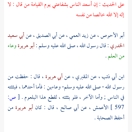
على الحديث : إن أسعد الناس بشفاعتي يوم القيامة من قال : لا
إله إلا الله خالصا من نفسه
أبو الأحوص
، عن
زيد العمي
، عن
أبي الصديق
، عن
أبي سعيد
الخدري
: قال رسول الله ، صلى الله عليه وسلم :
أبو هريرة
وعاء
من العلم
.
ابن أبي ذئب
، عن
المقبري
، عن
أبي هريرة
، قال : حفظت من
رسول الله - صلى الله عليه وسلم- وعاءين : فأما أحدهما ، فبثثته
في الناس ; وأما الآخر ، فلو بثثته ، لقطع هذا البلعوم .
[
ص:
597 ]
الأعمش
، عن
أبي صالح
، قال : كان
أبو هريرة
من
أحفظ الصحابة .