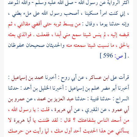
أكثر الرواية عن رسول الله - صلى الله عليه وسلم - والله الموعد
، إني كنت امرأ مسكينا ، أصحب رسول الله على ملء بطني ،
وإنه حدثنا يوما ، وقال :
من يبسط ثوبه حتى أقضي مقالتي ، ثم
قبضه إليه ، لم ينس شيئا سمع مني أبدا ، ففعلت . فوالذي بعثه
بالحق ، ما نسيت شيئا سمعته منه
والحديثان صحيحان محفوظان
.
[
ص:
596 ]
قرأت على
ابن عساكر
، عن
أبي روح
: أخبرنا
محمد بن إسماعيل
:
أخبرنا
أبو مضر محلم بن إسماعيل
: أخبرنا
الخليل بن أحمد
: حدثنا
السراج
: حدثنا
قتيبة
: حدثنا
عبد العزيز بن محمد
، عن
عمرو بن
أبي عمرو
، عن
المقبري
، عن
أبي هريرة
،
قلت : يا رسول الله ،
من أسعد الناس بشفاعتك ؟ قال : لقد ظننت يا
أبا هريرة
لا
يسألني عن هذا الحديث أحد أول منك ، لما رأيت من حرصك