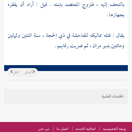
بالتحف إليه ، فتزوج
المعتضد
بابنته . قيل : أراد أن يفقره
بجهازها .
يقال : قتله مماليكه للفاحشة في ذي الحجة ، سنة اثنتين وثمانين
ومائتين
بدير مران
، ثم ضربت رقابهم .
السابق
التالي
الخدمات العلمية
وثيقة الخصوصية
اتفاقية الخدمة
اتصل بنا
من نحن