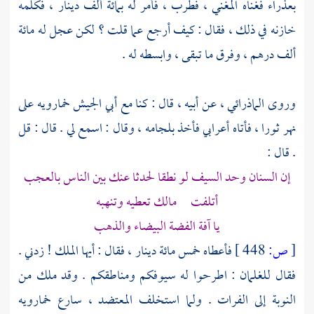
بعذراء فغناه المغني ، فطرب ، فأمر له بمائة ألف دينار ، فكلمه
خازنه في ذلك ، فقال : كيف أرجع عما قلت ؟ لكن عجل له مائة
ألف درهم ، وفرق ما تبقى ، وابسطه له .
وروى
الماذرائي
، عن أبيه ، قال : كنا مع أبي الجيش
خمارويه
على
نهر ثورا
، فأتاه أعرابي فأخذ بلجامه ، وقال : اسمع لي . قال : قل
. قال :
إن السنان وحد السيف لو نطقا لحدثا عنك بين الناس بالعجب
أتلفت مالك تعطيه وتنهبه
يا آفة الفضة البيضاء والذهب
[
ص:
448 ]
فأعطاه خمس مائة دينار ، فقال : أيها الملك ! زدني .
فقال للغلمان : اطرحوا له سيوفكم ومناطقكم . وقد ملك من
النوبة
إلى
الفرات
. ولما استخلف المعتضد ، سارع
خمارويه