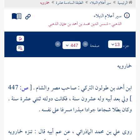
الرئيسية
سير أعلام النبلاء
الطبقة السادسة عشرة
خمارويه
تراجم الأعلام
سير أعلام النبلاء
الذهبي - شمس الدين محمد بن أحمد بن عثمان الذهبي
جزء
صفحة
13
447
خمارويه
ابن أحمد بن طولون التركي : صاحب
مصر
والشام
.
[
ص:
447
]
ولي بعد أبيه وله عشرون سنة ، فكانت دولته ثنتي عشرة سنة .
وكان بطلا شجاعا جوادا مبذرا مسرفا على نفسه .
روى
علي بن محمد الماذرائي
، عن عم أبيه قال : تنزه
خمارويه