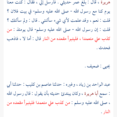
هريرة
، قال : بلغ
عمر
حديثي . فأرسل إلي ، فقال : كنت معنا
يوم كنا مع رسول الله - صلى الله عليه وسلم- في بيت فلان ؟
قلت : نعم ، وقد علمت لأي شيء سألتني . قال : ولم سألتك ؟
قلت : إن رسول الله - صلى الله عليه وسلم- قال يومئذ :
من
كذب علي متعمدا ، فليتبوأ مقعده من النار
قال : أما لا ، فاذهب
فحدث .
يحيى
: ضعيف .
عبد الواحد بن زياد
، وغيره : حدثنا
عاصم بن كليب
: حدثنا أبي
: سمع
أبا هريرة
، وكان يبتدئ حديثه بأن يقول : قال رسول الله
، صلى الله عليه وسلم :
من كذب علي متعمدا فليتبوأ مقعده من
النار
.