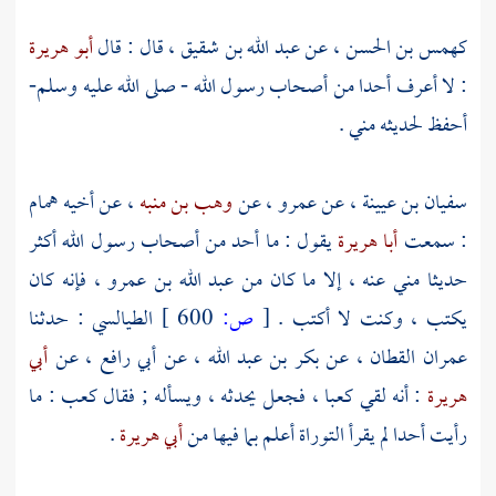
كهمس بن الحسن
، عن
عبد الله بن شقيق
، قال : قال
أبو هريرة
: لا أعرف أحدا من أصحاب رسول الله - صلى الله عليه وسلم-
أحفظ لحديثه مني .
سفيان بن عيينة
، عن
عمرو
، عن
وهب بن منبه
، عن أخيه
همام
: سمعت
أبا هريرة
يقول : ما أحد من أصحاب رسول الله أكثر
حديثا مني عنه ، إلا ما كان من
عبد الله بن عمرو
، فإنه كان
يكتب ، وكنت لا أكتب .
[
ص:
600 ]
الطيالسي
: حدثنا
عمران القطان
، عن
بكر بن عبد الله
، عن
أبي رافع
، عن
أبي
هريرة
: أنه لقي
كعبا
، فجعل يحدثه ، ويسأله ; فقال
كعب
: ما
رأيت أحدا لم يقرأ التوراة أعلم بما فيها من
أبي هريرة
.