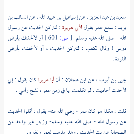
سعيد بن عبد العزيز
، عن
إسماعيل بن عبيد الله
، عن
السائب بن
يزيد
: سمع
عمر
يقول
لأبي هريرة
: لتتركن الحديث عن رسول
الله - صلى الله عليه وسلم-
[
ص:
601 ]
أو لألحقنك بأرض
دوس
! وقال
لكعب
: لتتركن الحديث ، أو لألحقنك
بأرض
القردة
.
يحيى بن أيوب
، عن
ابن عجلان
: أن
أبا هريرة
كان يقول : إني
لأحدث أحاديث ، لو تكلمت بها في زمن
عمر
، لشج رأسي .
قلت : هكذا هو كان
عمر
- رضي الله عنه- يقول : أقلوا الحديث
عن رسول الله - صلى الله عليه وسلم- وزجر غير واحد من
الصحابة عن بث الحديث ; وهذا مذهب
لعمر
ولغيره .