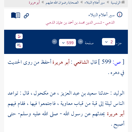
الرئيسية
سير أعلام النبلاء
الصحابة رضوان الله عليهم
أبو هريرة
تراجم الأعلام
سير أعلام النبلاء
الذهبي - شمس الدين محمد بن أحمد بن عثمان الذهبي
جزء
صفحة
2
599
[
ص:
599 ]
قال
الشافعي
:
أبو هريرة
أحفظ من روى الحديث
في دهره .
الوليد
: حدثنا
سعيد بن عبد العزيز
، عن
مكحول
، قال : تواعد
الناس ليلة إلى قبة من قباب
معاوية
، فاجتمعوا فيها ، فقام فيهم
أبو هريرة
يحدثهم عن رسول الله - صلى الله عليه وسلم- حتى
أصبح .