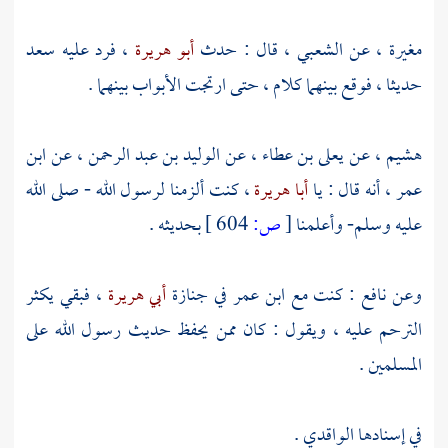
مغيرة
، عن
الشعبي
، قال : حدث
أبو هريرة
، فرد عليه
سعد
حديثا ، فوقع بينهما كلام ، حتى ارتجت الأبواب بينهما .
هشيم
، عن
يعلى بن عطاء
، عن
الوليد بن عبد الرحمن
، عن
ابن
عمر
، أنه قال : يا
أبا هريرة
، كنت ألزمنا لرسول الله - صلى الله
عليه وسلم- وأعلمنا
[
ص:
604 ]
بحديثه .
وعن
نافع
: كنت مع
ابن عمر
في جنازة
أبي هريرة
، فبقي يكثر
الترحم عليه ، ويقول : كان ممن يحفظ حديث رسول الله على
المسلمين .
في إسنادها
الواقدي
.