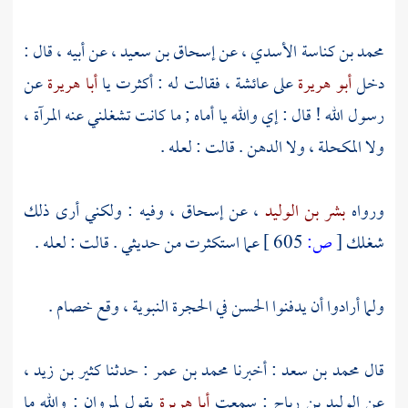
محمد بن كناسة الأسدي
، عن
إسحاق بن سعيد
، عن أبيه ، قال :
دخل
أبو هريرة
على
عائشة
، فقالت له : أكثرت يا
أبا هريرة
عن
رسول الله ! قال : إي والله يا أماه ; ما كانت تشغلني عنه المرآة ،
ولا المكحلة ، ولا الدهن . قالت : لعله .
ورواه
بشر بن الوليد
، عن
إسحاق
، وفيه : ولكني أرى ذلك
شغلك
[
ص:
605 ]
عما استكثرت من حديثي . قالت : لعله .
ولما أرادوا أن يدفنوا
الحسن
في الحجرة النبوية ، وقع خصام .
قال
محمد بن سعد
: أخبرنا
محمد بن عمر
: حدثنا
كثير بن زيد
،
عن
الوليد بن رباح
: سمعت
أبا هريرة
يقول
لمروان
: والله ما