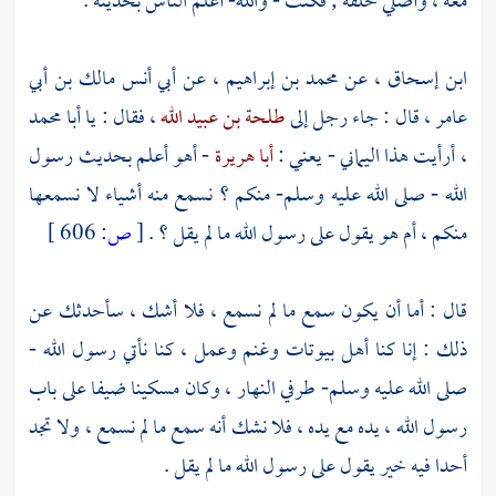
معه ، وأصلي خلفه ; فكنت - والله- أعلم الناس بحديثه .
ابن إسحاق
، عن
محمد بن إبراهيم
، عن
أبي أنس مالك بن أبي
عامر
، قال : جاء رجل إلى
طلحة بن عبيد الله
، فقال : يا
أبا محمد
، أرأيت هذا اليماني - يعني :
أبا هريرة
- أهو أعلم بحديث رسول
الله - صلى الله عليه وسلم- منكم ؟ نسمع منه أشياء لا نسمعها
منكم ، أم هو يقول على رسول الله ما لم يقل ؟ .
[
ص:
606 ]
قال : أما أن يكون سمع ما لم نسمع ، فلا أشك ، سأحدثك عن
ذلك : إنا كنا أهل بيوتات وغنم وعمل ، كنا نأتي رسول الله -
صلى الله عليه وسلم- طرفي النهار ، وكان مسكينا ضيفا على باب
رسول الله ، يده مع يده ، فلا نشك أنه سمع ما لم نسمع ، ولا تجد
أحدا فيه خير يقول على رسول الله ما لم يقل .