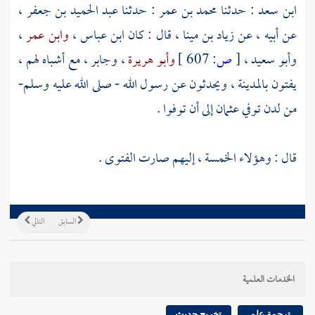
ابن سعد
: حدثنا
محمد بن عمر
: حدثنا
عبد الحميد بن جعفر
،
عن أبيه ، عن
زياد بن مينا
، قال : كان
ابن عباس
،
وابن عمر
،
وأبو سعيد
،
[
ص:
607 ]
وأبو هريرة
،
وجابر
، مع أشباه لهم ،
يفتون
بالمدينة
، ويحدثون عن رسول الله - صلى الله عليه وسلم-
من لدن توفي
عثمان
إلى أن توفوا .
قال : وهؤلاء الخمسة ، إليهم صارت الفتوى .
السابق
التالي
الخدمات العلمية
ترجمة علم
تخريج حديث