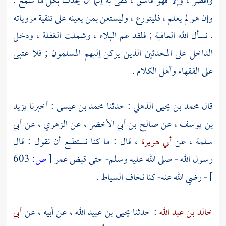
وأقصر ، وإلا فهو فاسق ، كفى به إثما أن يحدث بكل ما سمع .
وإن هو لم يعلم ، فليتورع ، وليستعن بمن يعينه على تنقية مروياته
. نسأل الله العافية ; فلقد عم البلاء ، وشملت الغفلة ، ودخل
الداخل على المحدثين الذين يركن إليهم المسلمون ; فلا عتبى
على الفقهاء وأهل الكلام .
قال
محمد بن يحيى الذهلي
: حدثنا
محمد بن عيسى
: أخبرنا
يزيد
بن يوسف
، عن
صالح بن أبي الأخضر
، عن
الزهري
، عن
أبي
سلمة
، عن
أبي هريرة
، قال : ما كنا نستطيع أن نقول : قال
رسول الله - صلى الله عليه وسلم- حتى قبض
عمر
[
ص:
603
]
- رضي الله عنه- كنا نخاف السياط .
خالد بن عبد الله
: حدثنا
يحيى بن عبيد الله
، عن أبيه ، عن
أبي