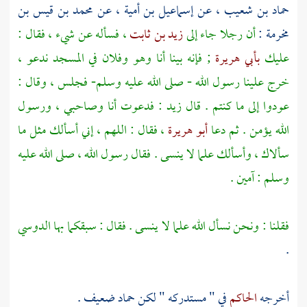
حماد بن شعيب
، عن
إسماعيل بن أمية
، عن
محمد بن قيس بن
مخرمة
:
أن رجلا جاء إلى
زيد بن ثابت
، فسأله عن شيء ، فقال :
عليك
بأبي هريرة
; فإنه بينا أنا وهو وفلان في المسجد ندعو ،
خرج علينا رسول الله - صلى الله عليه وسلم- فجلس ، وقال :
عودوا إلى ما كنتم . قال
زيد
: فدعوت أنا وصاحبي ، ورسول
الله يؤمن . ثم دعا
أبو هريرة
، فقال : اللهم ، إني أسألك مثل ما
سألاك ، وأسألك علما لا ينسى . فقال رسول الله ، صلى الله عليه
وسلم : آمين .
فقلنا : ونحن نسأل الله علما لا ينسى . فقال : سبقكما بها الدوسي
.
أخرجه
الحاكم
في " مستدركه " لكن
حماد
ضعيف .