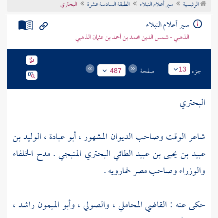
الرئيسية
سير أعلام النبلاء
الطبقة السادسة عشرة
البحتري
تراجم الأعلام
سير أعلام النبلاء
الذهبي - شمس الدين محمد بن أحمد بن عثمان الذهبي
جزء
صفحة
13
487
البحتري
شاعر الوقت وصاحب الديوان المشهور ، أبو عبادة ، الوليد بن
عبيد بن يحيى بن عبيد الطائي البحتري المنبجي . مدح الخلفاء
والوزراء وصاحب
مصر
خمارويه
.
حكى عنه :
القاضي المحاملي
،
والصولي
،
وأبو الميمون راشد
،