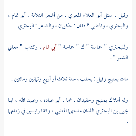
وقيل : سئل
أبو العلاء المعري
: من أشعر الثلاثة :
أبو تمام
،
والبحتري
،
والمتنبي
؟ فقال : حكيمان ، والشاعر :
البحتري
.
وللبحتري
" حماسة " ك " حماسة "
أبي تمام
، وكتاب " معاني
الشعر " .
مات بمنبج وقيل :
بحلب
، سنة ثلاث أو أربع وثمانين ومائتين .
وله أملاك
بمنبج
وحفيدان ، هما :
أبو عبادة
،
وعبيد الله
، ابنا
يحيى بن البحتري
اللذان مدحهما
المتنبي
، وكانا رئيسين في زمانهما
.