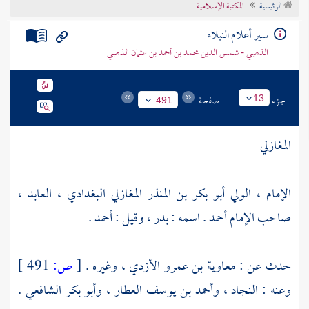
الرئيسية
المكتبة الإسلامية
تراجم الأعلام
سير أعلام النبلاء
الذهبي - شمس الدين محمد بن أحمد بن عثمان الذهبي
جزء
صفحة
13
491
المغازلي
الإمام ، الولي أبو بكر بن المنذر المغازلي البغدادي ، العابد ،
صاحب الإمام أحمد . اسمه : بدر ، وقيل : أحمد .
حدث عن :
معاوية بن عمرو الأزدي
، وغيره .
[
ص:
491 ]
وعنه :
النجاد
،
وأحمد بن يوسف العطار
،
وأبو بكر الشافعي
.