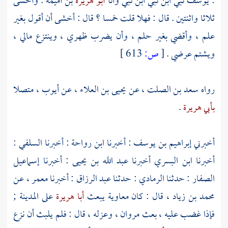
:
يوسف
نبي ابن نبي ابن نبي وأنا
أبو هريرة
بن
أميمة
. وأخشى
ثلاثا واثنتين . قال : فهلا قلت خمسا ؟ قال : أخشى أن أقول بغير
علم ، وأقضي بغير حلم ، وأن يضرب ظهري ، وينتزع مالي ،
ويشتم عرضي .
[
ص:
613 ]
رواه
سعد بن الصلت
، عن
يحيى بن العلاء
، عن
أيوب
، متصلا
بأبي هريرة
.
أخبرني
إبراهيم بن يوسف
: أخبرنا
ابن رواحة
: أخبرنا
السلفي
:
أخبرنا
ابن البسري
أخبرنا
عبد الله بن يحيى
: أخبرنا
إسماعيل
الصفار
: حدثنا
الرمادي
: حدثنا
عبد الرزاق
: أخبرنا
معمر
، عن
محمد بن زياد
، قال : كان
معاوية
يبعث
أبا هريرة
على
المدينة
;
فإذا غضب عليه ، بعث
مروان
، وعزله ، قال : فلم يلبث أن نزع