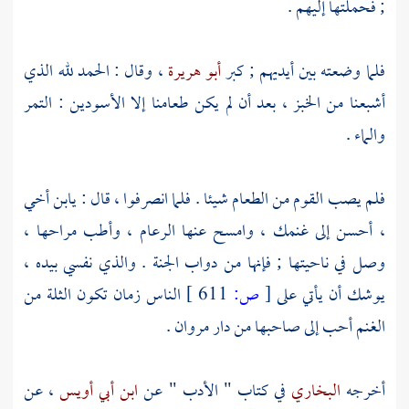
; فحملتها إليهم .
فلما وضعته بين أيديهم ; كبر
أبو هريرة
، وقال : الحمد لله الذي
أشبعنا من الخبز ، بعد أن لم يكن طعامنا إلا الأسودين : التمر
والماء .
فلم يصب القوم من الطعام شيئا . فلما انصرفوا ، قال : يابن أخي
، أحسن إلى غنمك ، وامسح عنها الرعام ، وأطب مراحها ،
وصل في ناحيتها ; فإنها من دواب الجنة . والذي نفسي بيده ،
يوشك أن يأتي على
[
ص:
611 ]
الناس زمان تكون الثلة من
الغنم أحب إلى صاحبها من دار
مروان
.
أخرجه
البخاري
في كتاب " الأدب " عن
ابن أبي أويس
، عن