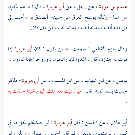
هشام بن عروة
، عن رجل ، عن
أبي هريرة
، قال : درهم يكون
من هذا - وكأنه يمسح العرق عن جبينه- أتصدق به ، أحب إلي
من مائة ألف ، ومائة ألف ، ومائة ألف ، من مال فلان .
وقال
حزم القطعي
: سمعت
الحسن
يقول : كان
أبو هريرة
إذا
مرت به جنازة ، قال : اغدوا فإنا رائحون ; وروحوا فإنا غادون .
يونس
، عن
ابن شهاب
، عن
ابن المسيب
، عن
أبي هريرة
- فذكر
حديث بسط ثوبه- قال :
فما نسيت بعد ذلك اليوم شيئا حدثت به
.
أبو هلال
، عن
الحسن
: قال
أبو هريرة
: لو حدثتكم بكل ما في
كيسي ، لرميتموني بالبعر ، ثم قال
الحسن
: صدق ، والله ، لو