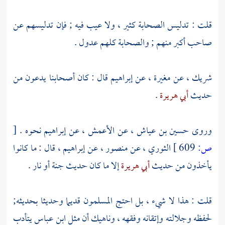
قلت : تدليس الصحابة كثير ، ولا عيب فيه ; فإن تدليسهم عن
صاحب أكبر منهم ; والصحابة كلهم عدول .
شريك
، عن
مغيرة
، عن
إبراهيم
قال : كان أصحابنا يدعون من
حديث
أبي هريرة
.
وروى
حسين بن عياش
، عن
الأعمش
، عن
إبراهيم
نحوه .
[
ص:
609 ]
الثوري
، عن
منصور
، عن
إبراهيم
، قال : ما كانوا
يأخذون من حديث
أبي هريرة
إلا ما كان حديث جنة أو نار .
قلت : هذا لا شيء ، بل احتج المسلمون قديما وحديثا بحديثه;
لحفظه وجلالته وإتقانه وفقهه ، وناهيك أن مثل
ابن عباس
يتأدب