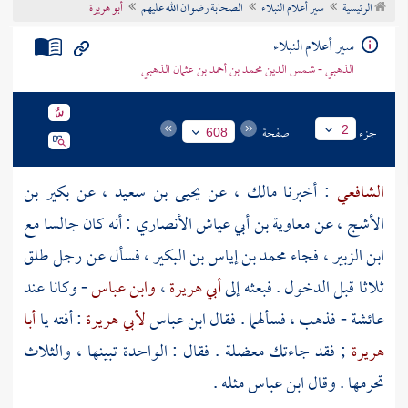
الرئيسية
سير أعلام النبلاء
الصحابة رضوان الله عليهم
أبو هريرة
تراجم الأعلام
سير أعلام النبلاء
الذهبي - شمس الدين محمد بن أحمد بن عثمان الذهبي
جزء
صفحة
2
608
الشافعي
: أخبرنا
مالك
، عن
يحيى بن سعيد
، عن
بكير بن
الأشج
، عن
معاوية بن أبي عياش الأنصاري
: أنه كان جالسا مع
ابن الزبير
، فجاء
محمد بن إياس بن البكير
، فسأل عن رجل طلق
ثلاثا قبل الدخول . فبعثه إلى
أبي هريرة
،
وابن عباس
- وكانا عند
عائشة
- فذهب ، فسألهما . فقال
ابن عباس
لأبي هريرة
: أفته يا
أبا
هريرة
; فقد جاءتك معضلة . فقال : الواحدة تبينها ، والثلاث
تحرمها . وقال
ابن عباس
مثله .