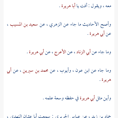
معه ، ويقول : أفت يا
أبا هريرة
.
وأصح الأحاديث ما جاء عن
الزهري
، عن
سعيد بن المسيب
،
عن
أبي هريرة
.
وما جاء عن
أبي الزناد
، عن
الأعرج
، عن
أبي هريرة
.
وما جاء عن
ابن عون
،
وأيوب
، عن
محمد بن سيرين
، عن
أبي
هريرة
.
وأين مثل
أبي هريرة
في حفظه وسعة علمه .
حماد بن زيد
، عن
عباس الجريري
: سمعت
أبا عثمان النهدي
،