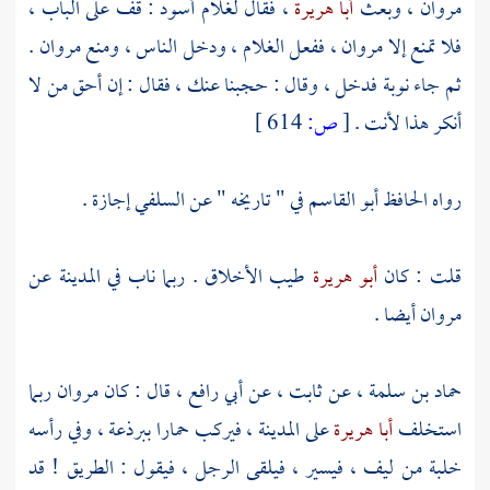
مروان
، وبعث
أبا هريرة
، فقال لغلام أسود : قف على الباب ،
فلا تمنع إلا
مروان
، ففعل الغلام ، ودخل الناس ، ومنع
مروان
.
ثم جاء
نوبة
فدخل ، وقال : حجبنا عنك ، فقال : إن أحق من لا
أنكر هذا لأنت .
[
ص:
614 ]
رواه الحافظ
أبو القاسم
في " تاريخه " عن
السلفي
إجازة .
قلت : كان
أبو هريرة
طيب الأخلاق . ربما ناب في
المدينة
عن
مروان
أيضا .
حماد بن سلمة
، عن
ثابت
، عن
أبي رافع
، قال : كان
مروان
ربما
استخلف
أبا هريرة
على
المدينة
، فيركب حمارا ببرذعة ، وفي رأسه
خلبة من ليف ، فيسير ، فيلقى الرجل ، فيقول : الطريق ! قد