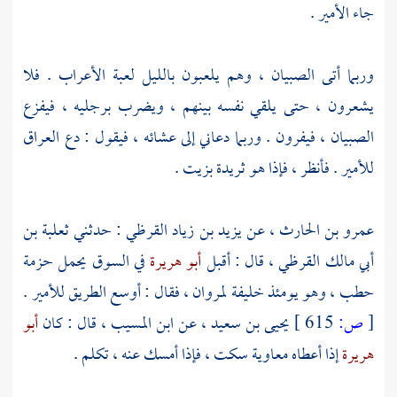
جاء الأمير .
وربما أتى الصبيان ، وهم يلعبون بالليل لعبة الأعراب . فلا
يشعرون ، حتى يلقي نفسه بينهم ، ويضرب برجليه ، فيفزع
الصبيان ، فيفرون . وربما دعاني إلى عشائه ، فيقول : دع
العراق
للأمير . فأنظر ، فإذا هو ثريدة بزيت .
عمرو بن الحارث
، عن
يزيد بن زياد القرظي
: حدثني
ثعلبة بن
أبي مالك القرظي
، قال : أقبل
أبو هريرة
في السوق يحمل حزمة
حطب ، وهو يومئذ خليفة
لمروان
، فقال : أوسع الطريق للأمير .
[
ص:
615 ]
يحيى بن سعيد
، عن
ابن المسيب
، قال : كان
أبو
هريرة
إذا أعطاه
معاوية
سكت ، فإذا أمسك عنه ، تكلم .