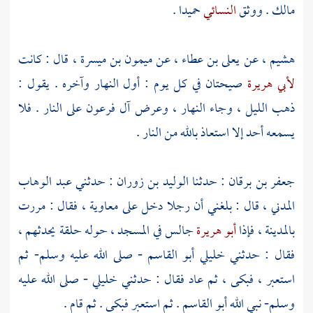
مالك
. ووثق
النسائي
حميدا
.
هشيم
، عن
يعلى بن عطاء
، عن
ميمون بن ميسرة
، قال : كانت
لأبي هريرة
صيحتان في كل يوم : أول النهار وآخره . يقول :
ذهب الليل ، وجاء النهار ، وعرض
آل فرعون
على النار . فلا
يسمعه أحد إلا استعاذ بالله من النار .
جعفر بن برقان
: حدثنا
الوليد بن زوران
: حدثني
عبد الوهاب
المدني
، قال : بلغني أن رجلا دخل على
معاوية
، فقال : مررت
بالمدينة
، فإذا
أبو هريرة
جالس في المسجد ، حوله حلقة يحدثهم ،
فقال : حدثني خليلي أبو القاسم - صلى الله عليه وسلم- ثم
استعبر ، فبكى ، ثم عاد فقال : حدثني خليلي - صلى الله عليه
وسلم- نبي الله أبو القاسم . ثم استعبر فبكى . ثم قام .