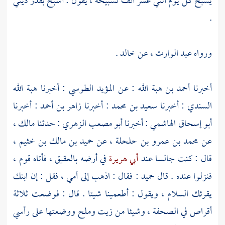
يسبح كل يوم اثني عشر ألف تسبيحة ، يقول : أسبح بقدر ديتي
.
ورواه
عبد الوارث
، عن
خالد
.
أخبرنا
أحمد بن هبة الله
: عن
المؤيد الطوسي
: أخبرنا
هبة الله
السندي
: أخبرنا
سعيد بن محمد
: أخبرنا
زاهر بن أحمد
: أخبرنا
أبو إسحاق الهاشمي
: أخبرنا
أبو مصعب الزهري
: حدثنا
مالك
،
عن
محمد بن عمرو بن حلحلة
، عن
حميد بن مالك بن خثيم
،
قال : كنت جالسا عند
أبي هريرة
في أرضه
بالعقيق
، فأتاه قوم ،
فنزلوا عنده . قال
حميد
: فقال : اذهب إلى أمي ، فقل : إن ابنك
يقرئك السلام ، ويقول : أطعمينا شيئا . قال : فوضعت ثلاثة
أقراص في الصحفة ، وشيئا من زيت وملح ووضعتها على رأسي