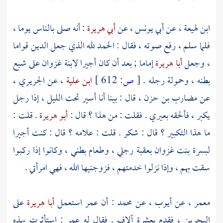
ابن لهيعة
، عن
أبي يونس
، عن
أبي هريرة
: أنه صلى بالناس يوما ،
فلما سلم ، رفع صوته ، فقال : الحمد لله الذي جعل الدين قواما
، وجعل
أبا هريرة
إماما ; بعد أن كان أجيرا
لابنة غزوان
على شبع
بطنه ، وحمولة رجله .
[
ص:
612 ]
ابن علية
، عن
الجريري
،
عن
مضارب بن حزن
، قال : بينا أنا أسير تحت الليل ، إذا رجل
يكبر ، فألحقه بعيري . فقلت : من هذا ؟ قال :
أبو هريرة
. قلت :
ما هذا التكبير ؟ قال : شكر . قلت : علامه ؟ قال : كنت أجيرا
لبسرة بنت غزوان
بعقبة رجلي ، وطعام بطني ، وكانوا إذا ركبوا
سقت بهم ، وإذا نزلوا خدمتهم ، فزوجنيها الله ، فهي امرأتي .
معمر
، عن
أيوب
، عن
محمد
: أن
عمر
استعمل
أبا هريرة
على
البحرين
، فقدم بعشرة آلاف . فقال له
عمر
: استأثرت بهذه