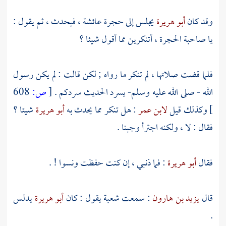
وقد كان
أبو هريرة
يجلس إلى حجرة
عائشة
، فيحدث ، ثم يقول :
يا صاحبة الحجرة ، أتنكرين مما أقول شيئا ؟
فلما قضت صلاتها ، لم تنكر ما رواه ; لكن قالت : لم يكن رسول
الله - صلى الله عليه وسلم- يسرد الحديث سردكم .
[
ص:
608
]
وكذلك قيل
لابن عمر
: هل تنكر مما يحدث به
أبو هريرة
شيئا ؟
فقال : لا ، ولكنه اجترأ وجبنا .
فقال
أبو هريرة
: فما ذنبي ، إن كنت حفظت ونسوا ! .
قال
يزيد بن هارون
: سمعت
شعبة
يقول : كان
أبو هريرة
يدلس
.