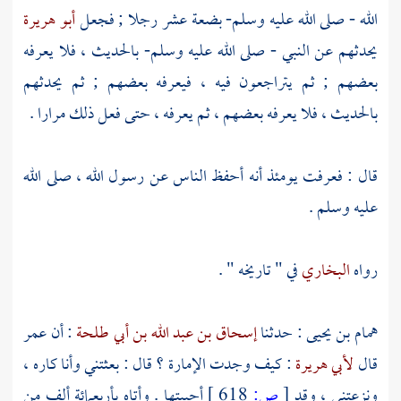
الله - صلى الله عليه وسلم- بضعة عشر رجلا ; فجعل
أبو هريرة
يحدثهم عن النبي - صلى الله عليه وسلم- بالحديث ، فلا يعرفه
بعضهم ; ثم يتراجعون فيه ، فيعرفه بعضهم ; ثم يحدثهم
بالحديث ، فلا يعرفه بعضهم ، ثم يعرفه ، حتى فعل ذلك مرارا .
قال : فعرفت يومئذ أنه أحفظ الناس عن رسول الله ، صلى الله
عليه وسلم .
رواه
البخاري
في " تاريخه " .
همام بن يحيى
: حدثنا
إسحاق بن عبد الله بن أبي طلحة
: أن
عمر
قال
لأبي هريرة
: كيف وجدت الإمارة ؟ قال : بعثتني وأنا كاره ،
ونزعتني ، وقد
[
ص:
618 ]
أحببتها . وأتاه بأربعمائة ألف من