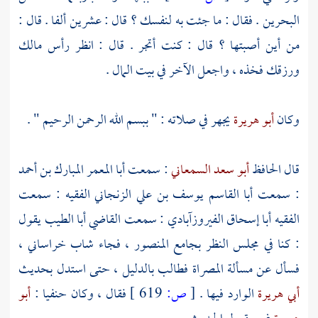
البحرين
. فقال : ما جئت به لنفسك ؟ قال : عشرين ألفا . قال :
من أين أصبتها ؟ قال : كنت أتجر . قال : انظر رأس مالك
ورزقك فخذه ، واجعل الآخر في بيت المال .
وكان
أبو هريرة
يجهر في صلاته : " ببسم الله الرحمن الرحيم " .
قال الحافظ
أبو سعد السمعاني
: سمعت
أبا المعمر المبارك بن أحمد
: سمعت
أبا القاسم يوسف بن علي الزنجاني الفقيه
: سمعت
الفقيه أبا إسحاق الفيروزآبادي
: سمعت
القاضي أبا الطيب
يقول
: كنا في مجلس النظر
بجامع المنصور
، فجاء شاب خراساني ،
فسأل عن مسألة المصراة فطالب بالدليل ، حتى استدل بحديث
أبي هريرة
الوارد فيها .
[
ص:
619 ]
فقال ، وكان حنفيا :
أبو