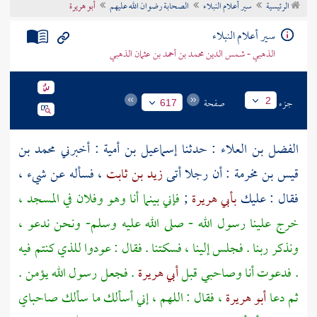
الرئيسية
سير أعلام النبلاء
الصحابة رضوان الله عليهم
أبو هريرة
تراجم الأعلام
سير أعلام النبلاء
الذهبي - شمس الدين محمد بن أحمد بن عثمان الذهبي
جزء
صفحة
2
617
الفضل بن العلاء
: حدثنا
إسماعيل بن أمية
: أخبرني
محمد بن
قيس بن مخرمة
: أن رجلا أتى
زيد بن ثابت
، فسأله عن شيء ،
فقال : عليك
بأبي هريرة
;
فإني بينما أنا وهو وفلان في المسجد ،
خرج علينا رسول الله - صلى الله عليه وسلم- ونحن ندعو ،
ونذكر ربنا . فجلس إلينا ، فسكتنا . فقال : عودوا للذي كنتم فيه
. فدعوت أنا وصاحبي قبل
أبي هريرة
. فجعل رسول الله يؤمن .
ثم دعا
أبو هريرة
، فقال : اللهم ، إني أسألك ما سألك صاحباي