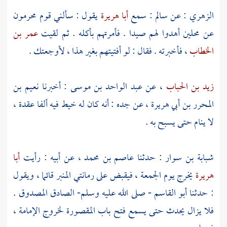
الزهري
: عن
سالم
: سمع
أبا هريرة
يقول : سألني قوم محرمون
عن محلين أهدوا لهم صيدا . فأمرتهم بأكله . ثم لقيت
عمر بن
الخطاب
، فأخبرته . فقال : لو أفتيتهم بغير هذا ، لأوجعتك .
زيد بن الحباب
، عن
عبد الواحد بن موسى
: أخبرنا
نعيم بن
المحرر بن أبي هريرة
، عن جده : أنه كان له خيط فيه ألفا عقدة ،
لا ينام حتى يسبح به .
شبابة بن سوار
: حدثنا
عاصم بن محمد
، عن أبيه : رأيت
أبا
هريرة
يخرج يوم الجمعة ، فيقبض على رمانتي المنبر قائما ، ويقول
: حدثنا أبو القاسم - صلى الله عليه وسلم- الصادق المصدوق .
فلا يزال يحدث حتى يسمع فتح باب المقصورة لخروج الإمامة ،