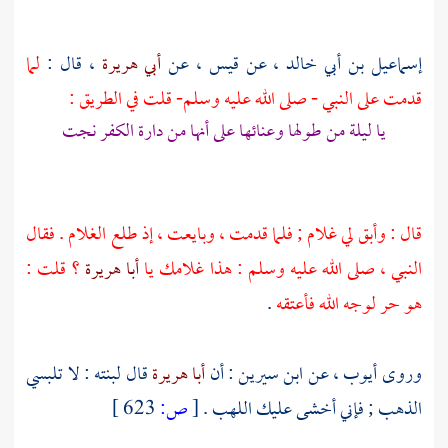
إسماعيل بن أبي خالد
، عن
قيس
، عن
أبي هريرة
، قال :
لما
قدمت على النبي - صلى الله عليه وسلم- قلت في الطريق :
يا ليلة من طولها وعنائها على أنها من دارة الكفر نجت
قال : وأبق لي غلام ; فلما قدمت ، وبايعت ، إذ طلع الغلام . فقال
النبي ، صلى الله عليه وسلم : هذا غلامك يا
أبا هريرة
؟ قلت :
هو حر لوجه الله فأعتقه
.
وروى
أيوب
، عن
ابن سيرين
: أن
أبا هريرة
قال لبنته : لا تلبسي
الذهب ; فإني أخشى عليك اللهب .
[
ص:
623 ]