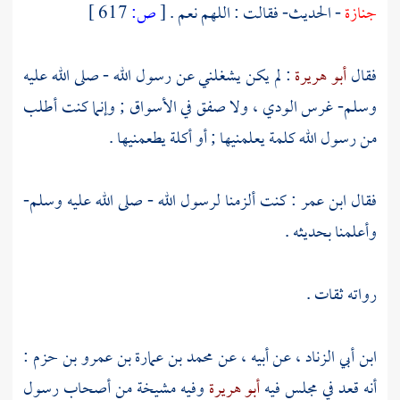
جنازة
- الحديث- فقالت : اللهم نعم .
[
ص:
617 ]
فقال
أبو هريرة
: لم يكن يشغلني عن رسول الله - صلى الله عليه
وسلم- غرس الودي ، ولا صفق في الأسواق ; وإنما كنت أطلب
من رسول الله كلمة يعلمنيها ; أو أكلة يطعمنيها .
فقال
ابن عمر
: كنت ألزمنا لرسول الله - صلى الله عليه وسلم-
وأعلمنا بحديثه .
رواته ثقات .
ابن أبي الزناد
، عن أبيه ، عن
محمد بن عمارة بن عمرو بن حزم
:
أنه قعد في مجلس فيه
أبو هريرة
وفيه مشيخة من أصحاب رسول