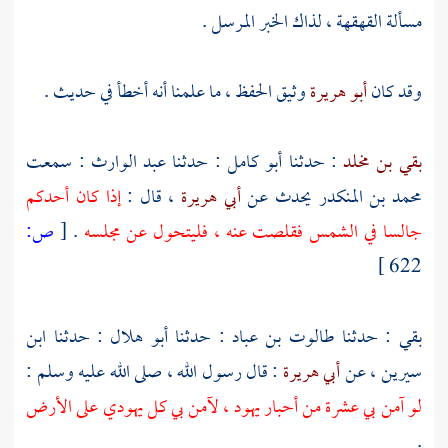
مسألة القهقهة ، لذاك الخبر المرسل .
وقد كان
أبو هريرة
وثيق الحفظ ، ما علمنا أنه أخطأ في حديث .
بقي بن مخلد
: حدثنا
أبو كامل
: حدثنا
عبد الوارث
: سمعت
محمد بن المنكدر
يحدث عن
أبي هريرة
، قال :
إذا كان أحدكم
جالسا في الشمس فقلصت عنه ، فليتحول عن مجلسه
.
[
ص:
622 ]
بقي : حدثنا
طالوت بن عباد
: حدثنا
أبو هلال
: حدثنا
ابن
سيرين
، عن
أبي هريرة
: قال رسول الله ، صلى الله عليه وسلم :
لو آمن بي عشرة من أحبار
يهود
، لآمن بي كل يهودي على الأرض
.