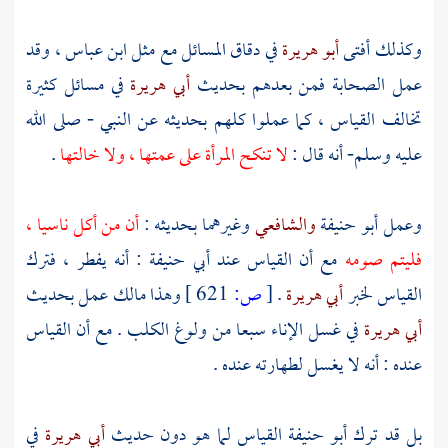
وكذلك أفتى
أبو هريرة
في دقاق المسائل مع مثل
ابن عباس
، وقد
عمل الصحابة فمن بعدهم بحديث
أبي هريرة
في مسائل كثيرة
تخالف القياس ، كما عملوا كلهم بحديثه عن النبي - صلى الله
عليه وسلم- أنه قال :
لا تنكح المرأة على عمتها ، ولا خالتها
.
وعمل
أبو حنيفة
والشافعي
وغيرهما بحديثه :
أن من أكل ناسيا ،
فليتم صومه
مع أن القياس عند
أبي حنيفة
: أنه يفطر ، فترك
القياس لخبر
أبي هريرة
.
[
ص:
621 ]
وهذا
مالك
عمل بحديث
أبي هريرة
في غسل الإناء سبعا من ولوغ الكلب . مع أن القياس
عنده : أنه لا يغسل لطهارته عنده .
بل قد ترك
أبو حنيفة
القياس لما هو دون حديث
أبي هريرة
في