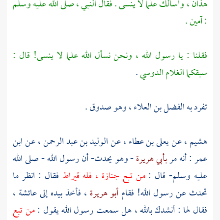
هذان ، وأسألك علما لا ينسى . فقال النبي ، صلى الله عليه وسلم
: آمين .
فقلنا : يا رسول الله ، ونحن نسأل الله علما لا ينسى! قال :
سبقكما الغلام الدوسي
.
تفرد به
الفضل بن العلاء
، وهو صدوق .
هشيم
، عن
يعلى بن عطاء
، عن
الوليد بن عبد الرحمن
، عن
ابن
عمر
: أنه مر
بأبي هريرة
- وهو يحدث- أن رسول الله - صلى الله
عليه وسلم- قال :
من تبع جنازة ، فله قيراط
فقال : انظر ما
تحدث عن رسول الله! فقام
أبو هريرة
، فأخذ بيده إلى
عائشة
،
فقال لها : أنشدك بالله ، هل سمعت رسول الله يقول :
من تبع