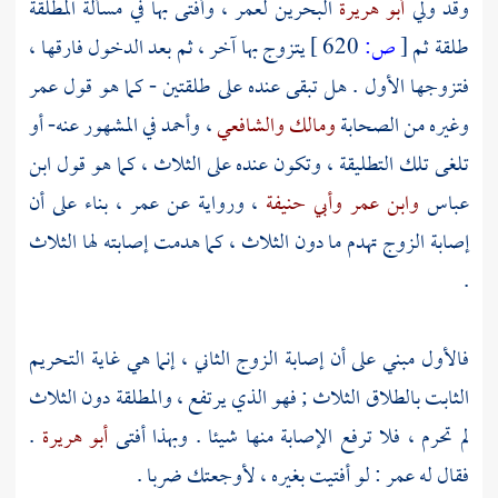
وقد ولي
أبو هريرة
البحرين
لعمر
، وأفتى بها في مسألة المطلقة
طلقة ثم
[
ص:
620 ]
يتزوج بها آخر ، ثم بعد الدخول فارقها ،
فتزوجها الأول . هل تبقى عنده على طلقتين - كما هو قول
عمر
وغيره من الصحابة
ومالك
والشافعي
،
وأحمد
في المشهور عنه- أو
تلغى تلك التطليقة ، وتكون عنده على الثلاث ، كما هو قول
ابن
عباس
وابن عمر
وأبي حنيفة
، ورواية عن
عمر
، بناء على أن
إصابة الزوج تهدم ما دون الثلاث ، كما هدمت إصابته لها الثلاث
.
فالأول مبني على أن إصابة الزوج الثاني ، إنما هي غاية التحريم
الثابت بالطلاق الثلاث ; فهو الذي يرتفع ، والمطلقة دون الثلاث
لم تحرم ، فلا ترفع الإصابة منها شيئا . وبهذا أفتى
أبو هريرة
.
فقال له
عمر
: لو أفتيت بغيره ، لأوجعتك ضربا .