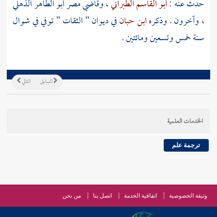
حدث عنه :
أبو القاسم الطبراني
، وقاضي
مصر
أبو الطاهر الذهلي
، وآخرون . وذكره
ابن حبان
في ديوان " الثقات " توفي في شوال
سنة خمس وتسعين ومائتين .
السابق
التالي
الخدمات العلمية
ترجمة علم
وثيقة الخصوصية
اتفاقية الخدمة
اتصل بنا
من نحن