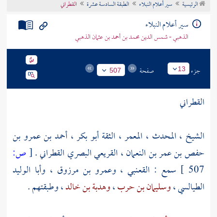
الرئيسية
سير أعلام النبلاء
الطبقة السادسة عشرة
القطراني
تراجم الأعلام
سير أعلام النبلاء
الذهبي - شمس الدين محمد بن أحمد بن عثمان الذهبي
جزء
صفحة
13
507
القطراني
الشيخ ، المحدث ، المعمر ، الثقة
أبو بكر ، أحمد بن عمرو بن
حفص بن عمر بن النعمان
، القريعي البصري القطراني .
[
ص:
507 ]
سمع :
القعنبي
،
وعمرو بن مرزوق
،
وأبا الوليد
الطيالسي
،
وسليمان بن حرب
،
وهدبة بن خالد
، وطبقتهم .