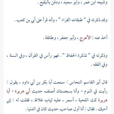
وشيعه
ابن عمر
،
وأبو سعيد
، ودفن
بالبقيع
.
وقد ذكرته في " طبقات القراء " ، وأنه قرأ على
أبي بن كعب
.
أخذ عنه :
الأعرج
،
وأبو جعفر
، وطائفة .
وذكرته في " تذكرة الحفاظ " . فهو رأس في القرآن ، وفي السنة ،
وفي الفقه .
قال
أبو القاسم النحاس
: سمعت
أبا بكر بن أبي داود
، يقول :
رأيت في النوم - وأنا
بسجستان
أصنف حديث
أبي هريرة
-
أبا
هريرة
كث اللحية ، أسمر ، عليه ثياب غلاظ ، فقلت له : إني
أحبك . فقال : أنا أول صاحب حديث كان في الدنيا .