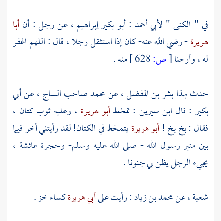
في " الكنى "
لأبي أحمد
:
أبو بكير إبراهيم
، عن رجل : أن
أبا
هريرة
- رضي الله عنه- كان إذا استثقل رجلا ، قال : اللهم اغفر
له ، وأرحنا
[
ص:
628 ]
منه .
حدث بهذا
بشر بن المفضل
، عن
محمد صاحب الساج
، عن
أبي
بكير
: قال
ابن سيرين
: تمخط
أبو هريرة
، وعليه ثوب كتان ،
فقال : بخ بخ !
أبو هريرة
يتمخط في الكتان! لقد رأيتني أخر فيما
بين منبر رسول الله - صلى الله عليه وسلم- وحجرة
عائشة
،
يجيء الرجل يظن بي جنونا .
شعبة
، عن
محمد بن زياد
: رأيت على
أبي هريرة
كساء خز .