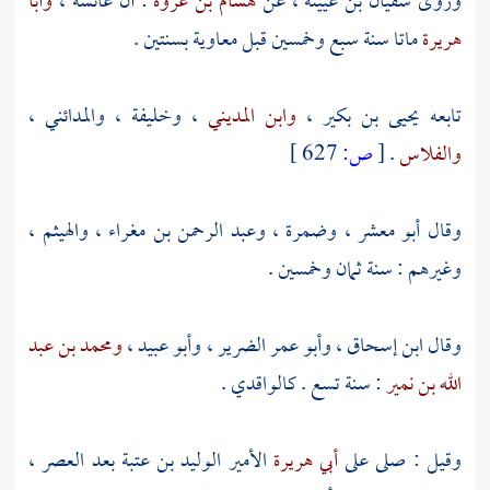
وروى
سفيان بن عيينة
، عن
هشام بن عروة
: أن
عائشة
،
وأبا
هريرة
ماتا سنة سبع وخمسين قبل
معاوية
بسنتين .
تابعه
يحيى بن بكير
،
وابن المديني
،
وخليفة
،
والمدائني
،
والفلاس
.
[
ص:
627 ]
وقال
أبو معشر
،
وضمرة
،
وعبد الرحمن بن مغراء
،
والهيثم
،
وغيرهم : سنة ثمان وخمسين .
وقال
ابن إسحاق
،
وأبو عمر الضرير
،
وأبو عبيد
،
ومحمد بن عبد
الله بن نمير
: سنة تسع .
كالواقدي
.
وقيل : صلى على
أبي هريرة
الأمير
الوليد بن عتبة
بعد العصر ،