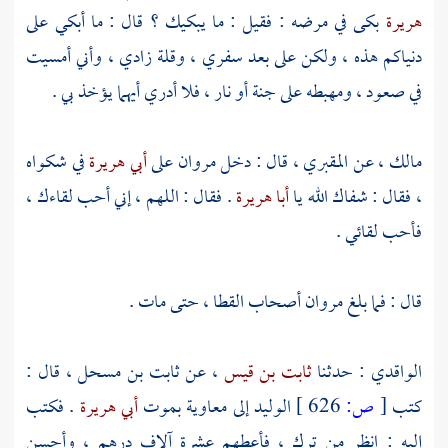
هريرة
بكى في مرضه : فقيل : ما يبكيك ؟ قال : ما أبكي على
دنياكم هذه ، ولكن على بعد سفري ، وقلة زادي ، وأني أمسيت
في صعود ، ومهبطه على جنة أو نار ، فلا أدري أيهما يؤخذ بي .
مالك
، عن
المقبري
، قال : دخل
مروان
على
أبي هريرة
في شكواه
، فقال : شفاك الله يا
أبا هريرة
. فقال : اللهم ، إني أحب لقاءك ،
فأحب لقائي .
قال : فما بلغ
مروان
أصحاب القطا ، حتى مات .
الواقدي
: حدثنا
ثابت بن قيس
، عن
ثابت بن مسحل
، قال :
كتب
[
ص:
626 ]
الوليد
إلى
معاوية
بموت
أبي هريرة
. فكتب
إليه : انظر من ترك ، فأعطهم عشرة آلاف درهم ، وأحسن