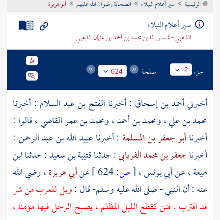
الرئيسية
سير أعلام النبلاء
الصحابة رضوان الله عليهم
أبو هريرة
تراجم الأعلام
سير أعلام النبلاء
الذهبي - شمس الدين محمد بن أحمد بن عثمان الذهبي
جزء
صفحة
2
624
أخبرني
أحمد بن إسحاق
: أخبرنا
الفتح بن عبد السلام
: أخبرنا
محمد بن علي
،
ومحمد بن أحمد
،
ومحمد بن عمر القاضي
، قالوا :
أخبرنا
أبو جعفر بن المسلمة
: أخبرنا
عبيد الله بن عبد الرحمن
:
أخبرنا
جعفر بن محمد الفريابي
: حدثنا
قتيبة بن سعيد
: حدثنا
ابن
لهيعة
، عن
أبي يونس
،
[
ص:
624 ]
عن
أبي هريرة
، رضي الله
عنه : أن النبي - صلى الله عليه وسلم- قال :
ويل للعرب من شر
قد اقترب . فتن كقطع الليل المظلم ، يصبح الرجل فيها مؤمنا ،