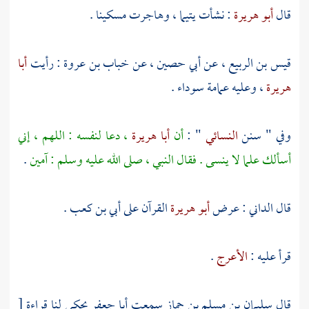
قال
أبو هريرة
: نشأت يتيما ، وهاجرت مسكينا .
قيس بن الربيع
، عن
أبي حصين
، عن
خباب بن عروة
: رأيت
أبا
هريرة
، وعليه عمامة سوداء .
وفي " سنن
النسائي
" :
أن
أبا هريرة
، دعا لنفسه : اللهم ، إني
أسألك علما لا ينسى . فقال النبي ، صلى الله عليه وسلم : آمين
.
قال
الداني
: عرض
أبو هريرة
القرآن على
أبي بن كعب
.
قرأ عليه :
الأعرج
.
قال
سليمان بن مسلم بن جماز
سمعت
أبا جعفر
يحكي لنا قراءة
[