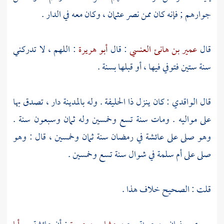
جوارهم ; فإنه كان ممن نصر
عثمان
، وكان معه في الدار .
قال
عمير بن هانئ العنسي
: قال
أبو هريرة
: اللهم ، لا تدركني
سنة ستين فتوفي فيها ، أو قبلها بسنة .
قال
الواقدي
: كان ينزل
ذا الحليفة
. وله
بالمدينة
دار ، تصدق بها
على مواليه . ومات سنة تسع وخمسين وله ثمان وسبعون سنة .
وهو صلى على
عائشة
في رمضان سنة ثمان وخمسين ، قال : وهو
صلى على
أم سلمة
في شوال سنة تسع وخمسين .
قلت : الصحيح خلاف هذا .