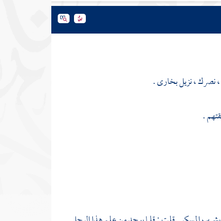
، نصرك ، نزيل
بخارى
.
تهم .
م بشرب المسكر . قلت : قلما يوجد من علم هذا الرجل .