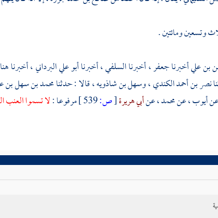
اث وتسعين ومائتين .
ن بن علي
أخبرنا
جعفر
، أخبرنا
السلفي
، أخبرنا
أبو علي البرداني
، أخبرنا
هنا
ا
نصر بن أحمد الكندي
،
وسهل بن شاذويه
، قالا : حدثنا
محمد بن سهل بن عث
عن
أيوب
، عن
محمد
، عن
أبي هريرة
[
ص:
539 ]
مرفوعا :
لا تسموا العنب ال
ية