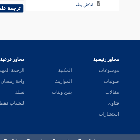
المكتفي بالله
ترجمة علم
ثابت بن قرة
البحتري
ابن الأغلب
محاور رئيسية
محاور فرعية
أحمد بن خليد
موسوعات
المكتبة
الرحمة المهد
أخو السراج
صوتيات
المواريث
واحة رمضان
إسماعيل بن إسحاق الثقفي السراج
مقالات
بنين وبنات
نسك
فتاوى
للشباب فقط
المغازلي
استشارات
أبو قبيصة
محمد بن محمد بن رجاء