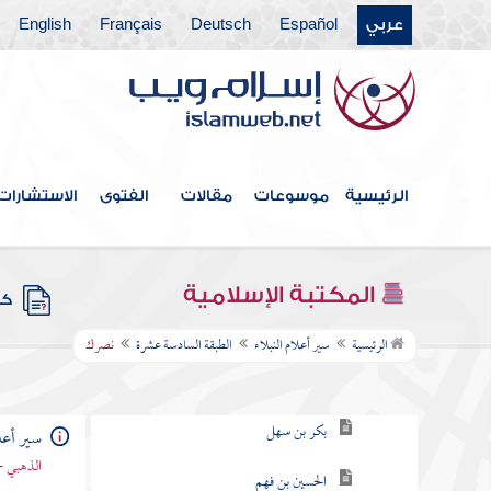
عربي
Español
Deutsch
Français
English
الطبقة العاشرة
الطبقة الحادية عشرة
الطبقة الثانية عشرة
الطبقة الثالثة عشر
الرئيسية
موسوعات
مقالات
الفتوى
الاستشارات
الطبقة الرابعة عشر
الطبقة الخامسة عشر
المكتبة الإسلامية
كتب
الطبقة السادسة عشرة
الرئيسية
سير أعلام النبلاء
الطبقة السادسة عشرة
نصرك
الكجي
بكر بن سهل
سير أعلا
الذهبي -
الحسين بن فهم