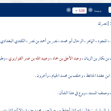
صفحة
538
نصرك
، المجود ، الماهر ، الرحال
أبو محمد ، نصر بن أحمد بن نصر
، الكندي البغدادي 
 بن بكار بن الريان
،
وعبد الأعلى بن حماد
،
وعبيد الله بن عمر القواريري
، وطبق
ابن عقدة الحافظ
،
وخلف بن محمد الخيام
، وآخرون .
وصنف المسند ، وبرع في هذا الشأن .
ضل السليماني
: يقال : إنه كان أحفظ من
صالح بن محمد جزرة
، إلا أنه كان يته