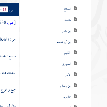
الصائغ
جزء
13
ماغمه
[
ص:
538 ]
ابن بشار
هو : الحافظ 
ابن أبي عاصم
الحكيم
سمع :
محمد
الصوري
حدث عنه :
الأبار
ابن وضاح
جمع وخرج ، 
خمارويه
قال
أبو الف