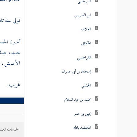
السرخسي
ابن الضريس
توفي سنة ثل
العلاف
أخبرنا
الحس
الحكاني
محمد
، حدثن
القراطيسي
الأعمش
، 
إسحاق بن أبي عمران
غريب .
الخشني
محمد بن عبد السلام
يحيى بن عمر
المعتضد بالله
الخدمات العلم