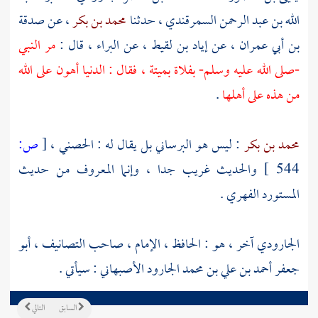
الله بن عبد الرحمن السمرقندي
، حدثنا
محمد بن بكر
، عن صدقة
بن أبي عمران
، عن
إياد بن لقيط
، عن
البراء
، قال :
مر النبي
-صلى الله عليه وسلم- بفلاة بميتة ، فقال : الدنيا أهون على الله
من هذه على أهلها
.
محمد بن بكر
: ليس هو
البرساني
بل يقال له :
الحصني
،
[
ص:
544 ]
والحديث غريب جدا ، وإنما المعروف من حديث
المستورد الفهري
.
الجارودي
آخر ، هو : الحافظ ، الإمام ، صاحب التصانيف ،
أبو
جعفر أحمد بن علي بن محمد الجارود الأصبهاني
: سيأتي .
السابق
التالي