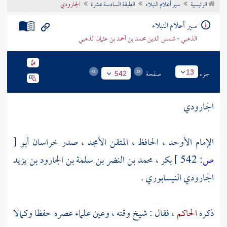
الرئيسية
سير أعلام النبلاء
الطبقة السادسة عشرة
الجارودي
تراجم الأعلام
سير أعلام النبلاء
الذهبي - شمس الدين محمد بن أحمد بن عثمان الذهبي
جزء
صفحة
13
542
الجارودي
الإمام الأوحد ، الحافظ ، المتقن الأمجد ، صدر
خراسان
أبو
[
ص:
542 ]
بكر ، محمد بن النضر بن سلمة بن الجارود بن يزيد
الجارودي النيسابوري
.
ذكره
الحاكم
، فقال : شيخ وقته ، وعين علماء عصره حفظا وكمالا