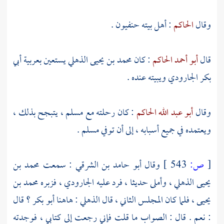
وقال
الحاكم
: أهل بيته حنفيون .
قال
أبو أحمد الحاكم
: كان
محمد بن يحيى الذهلي
يستعين بعربية
أبي
بكر الجارودي
ويبيته عنده .
وقال
أبو عبد الله الحاكم
: كان رحلته مع
مسلم
، يتبجح بذلك ،
ويعتمده في جميع أسبابه ، إلى أن توفي
مسلم
.
[
ص:
543 ]
وقال
أبو حامد بن الشرقي
: سمعت
محمد بن
يحيى الذهلي
، وأملى حديثا ، فرد عليه
الجارودي
، فزبره
محمد بن
يحيى
، فلما كان المجلس الثاني ، قال
الذهلي
: هاهنا
أبو بكر
؟ قال
: نعم . قال : الصواب ما قلت فإني رجعت إلى كتابي ، فوجدته