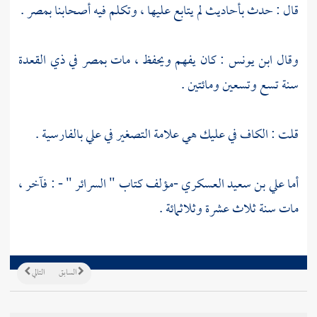
قال : حدث بأحاديث لم يتابع عليها ، وتكلم فيه أصحابنا
بمصر
.
وقال
ابن يونس
: كان يفهم ويحفظ ، مات
بمصر
في ذي القعدة
سنة تسع وتسعين ومائتين .
قلت : الكاف في عليك هي علامة التصغير في علي بالفارسية .
أما
علي بن سعيد العسكري
-مؤلف كتاب " السرائر " - : فآخر ،
مات سنة ثلاث عشرة وثلاثمائة .
السابق
التالي