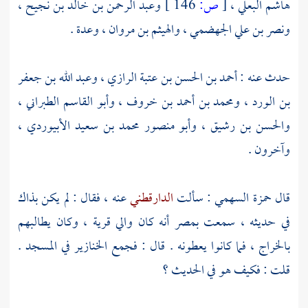
هاشم البعلي
،
[
ص:
146 ]
وعبد الرحمن بن خالد بن نجيح
،
ونصر بن علي الجهضمي
،
والهيثم بن مروان
، وعدة .
حدث عنه :
أحمد بن الحسن بن عتبة الرازي
،
وعبد الله بن جعفر
بن الورد
،
ومحمد بن أحمد بن خروف
،
وأبو القاسم الطبراني
،
والحسن بن رشيق
،
وأبو منصور محمد بن سعيد الأبيوردي
،
وآخرون .
قال
حمزة السهمي
: سألت
الدارقطني
عنه ، فقال : لم يكن بذاك
في حديثه ، سمعت
بمصر
أنه كان والي قرية ، وكان يطالبهم
بالخراج ، فما كانوا يعطونه . قال : فجمع الخنازير في المسجد .
قلت : فكيف هو في الحديث ؟