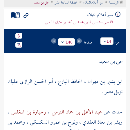
الرئيسية
سير أعلام النبلاء
الطبقة السابعة عشر
علي بن سعيد
تراجم الأعلام
سير أعلام النبلاء
الذهبي - شمس الدين محمد بن أحمد بن عثمان الذهبي
جزء
صفحة
14
146
علي بن سعيد
ابن بشير بن مهران ، الحافظ البارع ، أبو الحسن الرازي عليك
نزيل
مصر
.
حدث عن
عبد الأعلى بن حماد النرسي
،
وجبارة بن المغلس
،
وبشر بن معاذ العقدي
،
ونوح بن عمرو السكسكي
،
ومحمد بن