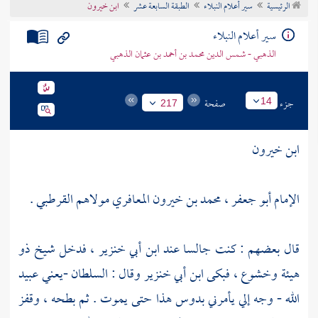
الرئيسية
سير أعلام النبلاء
الطبقة السابعة عشر
ابن خيرون
تراجم الأعلام
سير أعلام النبلاء
الذهبي - شمس الدين محمد بن أحمد بن عثمان الذهبي
جزء
صفحة
14
217
ابن خيرون
الإمام أبو جعفر ، محمد بن خيرون المعافري مولاهم القرطبي .
قال بعضهم : كنت جالسا عند
ابن أبي خنزير
، فدخل شيخ ذو
هيئة وخشوع ، فبكى
ابن أبي خنزير
وقال : السلطان -يعني
عبيد
الله
- وجه إلي يأمرني بدوس هذا حتى يموت . ثم بطحه ، وقفز