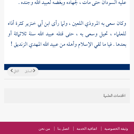
عليه السودان حتى مات ، لجهاده وبغضه
لعبيد الله
وجنده .
وكان سعى به
المروذي
اللعين ، ولما رأى
ابن أبي خنزير
كثرة أذاه
للعلماء ، تحيل وسعى به ، حتى قتله
عبيد الله
سنة ثلاثمائة أو
بعدها . فيا ما لقي الإسلام وأهله من
عبيد الله المهدي الزنديق
!
السابق
التالي
الخدمات العلمية
وثيقة الخصوصية
اتفاقية الخدمة
اتصل بنا
من نحن