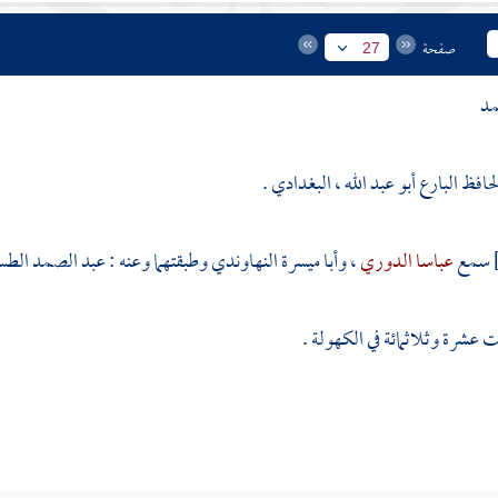
صفحة
27
مد
لحافظ البارع أبو عبد الله ، البغدادي .
سمع
عباسا الدوري
،
وأبا ميسرة النهاوندي
وطبقتهما وعنه :
عبد الصمد الطس
 عشرة وثلاثمائة في الكهولة .