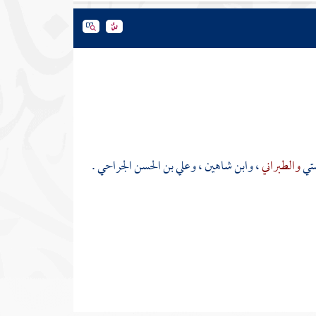
تي
والطبراني
،
وابن شاهين
،
وعلي بن الحسن الجراحي
.