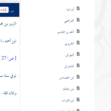
أبو لبيد
جزء
15
الفرائضي
الزبير بن مح
أحمد بن القاسم
ابن أحمد ، ا
الجريري
البهراني
[
ص:
27 ]
الشعراني
توفي سنة ست
ابن الجصاص
ابن خاقان
وكان ثقة .
ابن الفرات