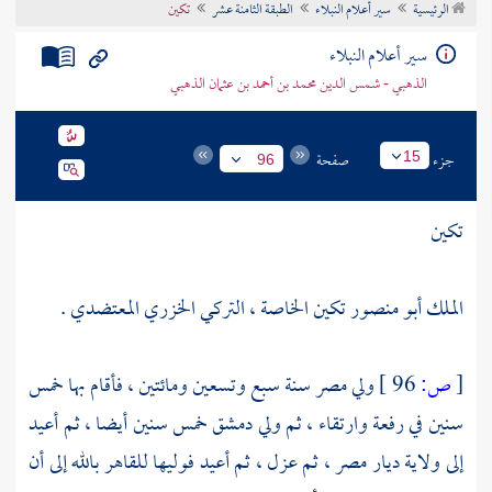
الرئيسية
سير أعلام النبلاء
الطبقة الثامنة عشر
تكين
تراجم الأعلام
سير أعلام النبلاء
الذهبي - شمس الدين محمد بن أحمد بن عثمان الذهبي
جزء
صفحة
15
96
تكين
الملك أبو منصور تكين الخاصة ، التركي الخزري المعتضدي .
[
ص:
96 ]
ولي
مصر
سنة سبع وتسعين ومائتين ، فأقام بها خمس
سنين في رفعة وارتقاء ، ثم ولي
دمشق
خمس سنين أيضا ، ثم أعيد
إلى ولاية ديار
مصر
، ثم عزل ، ثم أعيد فوليها
للقاهر بالله
إلى أن