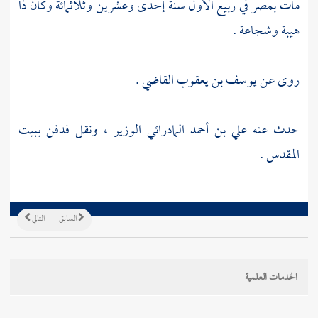
مات
بمصر
في ربيع الأول سنة إحدى وعشرين وثلاثمائة وكان ذا
هيبة وشجاعة .
روى عن
يوسف بن يعقوب القاضي
.
حدث عنه
علي بن أحمد المادرائي الوزير
، ونقل فدفن
ببيت
المقدس
.
السابق
التالي
الخدمات العلمية