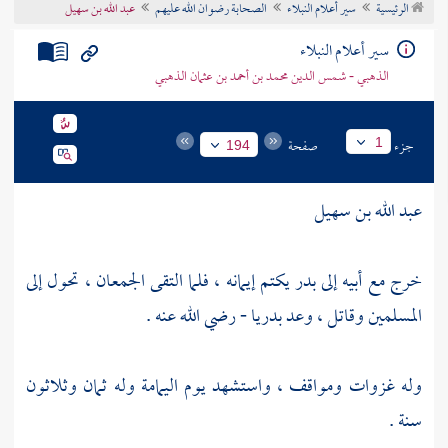
الرئيسية
سير أعلام النبلاء
الصحابة رضوان الله عليهم
عبد الله بن سهيل
تراجم الأعلام
سير أعلام النبلاء
الذهبي - شمس الدين محمد بن أحمد بن عثمان الذهبي
جزء
صفحة
1
194
عبد الله بن سهيل
خرج مع أبيه إلى
بدر
يكتم إيمانه ، فلما التقى الجمعان ، تحول إلى
المسلمين وقاتل ، وعد بدريا - رضي الله عنه .
وله غزوات ومواقف ، واستشهد يوم
اليمامة
وله ثمان وثلاثون
سنة .