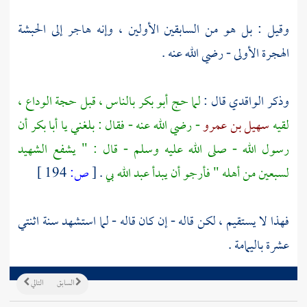
وقيل : بل هو من السابقين الأولين ، وإنه هاجر إلى
الحبشة
الهجرة الأولى - رضي الله عنه .
وذكر
الواقدي
قال :
لما حج
أبو بكر
بالناس ، قبل حجة الوداع ،
لقيه
سهيل بن عمرو
- رضي الله عنه - فقال : بلغني يا
أبا بكر
أن
رسول الله - صلى الله عليه وسلم - قال : " يشفع الشهيد
لسبعين من أهله " فأرجو أن يبدأ
عبد الله
بي
.
[
ص:
194 ]
فهذا لا يستقيم ، لكن قاله - إن كان قاله - لما استشهد سنة اثنتي
عشرة باليمامة .
السابق
التالي