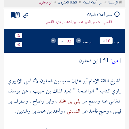
الرئيسية
سير أعلام النبلاء
الطبقة العشرون
ابن فحلون
تراجم الأعلام
سير أعلام النبلاء
الذهبي - شمس الدين محمد بن أحمد بن عثمان الذهبي
جزء
صفحة
16
51
[
ص:
51 ]
ابن فحلون
الشيخ الثقة الإمام أبو عثمان سعيد بن فحلون لأندلسي الإلبيري
راوي كتاب " الواضحة "
لعبد الملك بن حبيب
، عن
يوسف
المغامي
عنه وسمع من
بقي بن مخلد
،
وابن وضاح
،
ومطرف بن
قيس
، وحج فأخذ عن
النسائي
،
وأحمد بن محمد بن رشدين
.