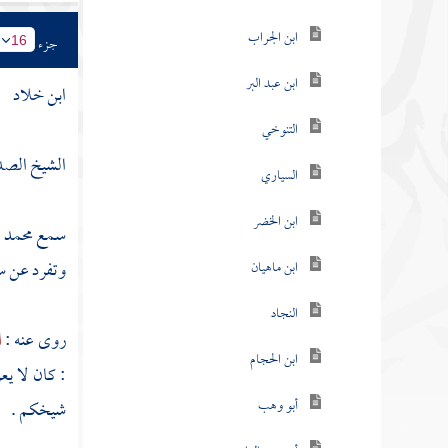
ابن الجراب
جزء
16
ابن عبد البر
ابن خلاد
التنوخي
الشيخ الص
السياري
ابن الخضر
سمع
محمد 
وتفرد عن س
ابن ماهيان
النجاد
روى عنه :
ا
ابن الحجام
: كان لا ي
أبو وهب
شيخكم .