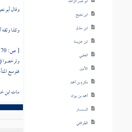
أبو عمر الزاهد
وقال
أبو نع
ابن نجيح
ابن حذلم
وكذا وثقه
أ
ابن خزيمة
[
ص:
70 ]
العقبي
وترخصوا في ت
الأمين
فتوسع المتأ
مكرم بن أحمد
مات
ابن خل
أحمد بن بهزاد
السمسار
الطرائفي