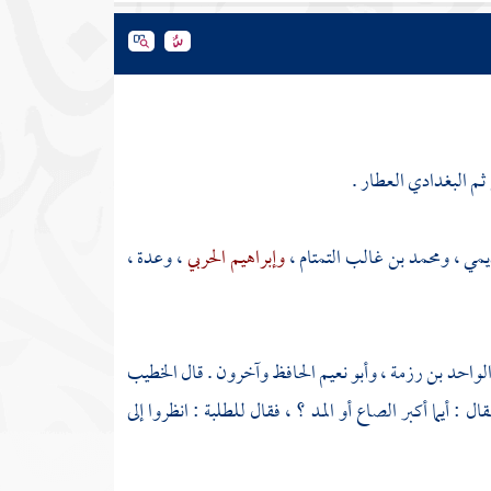
م البغدادي العطار .
يمي
،
ومحمد بن غالب التمتام
،
وإبراهيم الحربي
، وعدة ،
الواحد بن رزمة
،
وأبو نعيم الحافظ
وآخرون . قال
الخطيب
قال : أيما أكبر الصاع أو المد ؟ ، فقال للطلبة : انظروا إلى