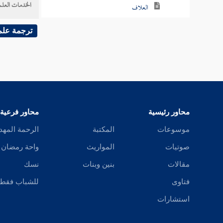
الخدمات العلم
العلاف
أبو سهل القطان
ترجمة علم
الخطبي
ابن خنب
الهجيمي
محاور رئيسية
محاور فرعية
ابن قانع
موسوعات
المكتبة
الرحمة المهد
ابن شعيب
صوتيات
المواريث
واحة رمضان
مقالات
بنين وبنات
نسك
العتكي
فتاوى
للشباب فقط
السكري
استشارات
ابن نيخاب