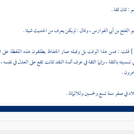
يم
: كان ثقة .
بو الفتح بن أبي الفوارس
، وقال : لم يكن يعرف من الحديث شيئا .
قلت : فمن هذا الوقت بل وقبله صار الحفاظ يطلقون هذه اللفظة على ا
سميته بالثقة ، وإنما الثقة في عرف أئمة النقد كانت تقع على العدل في نفسه ، ا
خرون .
اد
في صفر سنة تسع وخمسين وثلاثمائة .