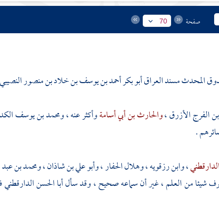
صفحة
70
دوق المحدث مسند
العراق
أبو بكر أحمد بن يوسف بن خلاد بن منصور النصيبي ث
بن الفرج الأزرق
،
والحارث بن أبي أسامة
وأكثر عنه ،
ومحمد بن يوسف الكد
ائرهم .
لدارقطني
،
وابن رزقويه
،
وهلال الحفار
،
وأبو علي بن شاذان
،
ومحمد بن عبد 
عرف شيئا من العلم ، غير أن سماعه صحيح ، وقد سأل
أبا الحسن الدارقطني
ف