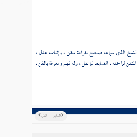
لشيخ الذي سماعه صحيح بقراءة متقن ، وإثبات عدل ،
لمتقن لما حمله ، الضابط لما نقل ، وله فهم ومعرفة بالفن ،
السابق
التالي