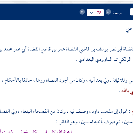
صفحة
78
اضي
قضاة أبو نصر يوسف بن قاضي القضاة عمر بن قاضي القضاة أبي عمر محمد 
المالكي ثم الداوودي البغدادي .
 وثلاثمائة . ولي بعد أبيه ، وكان من أجود القضاة ورعا ، حاذقا بالأحكام ، ت
 بالله
.
م
: تحول إلى مذهب
داود
، وصنف فيه ، وكان من الفصحاء البلغاء ، ولي القضا
 سنين ، ثم صرف بأخيه
الحسين
، وهو القائل :
يا محنة الله كفي إن لم تكفي فخفي ذهبت 