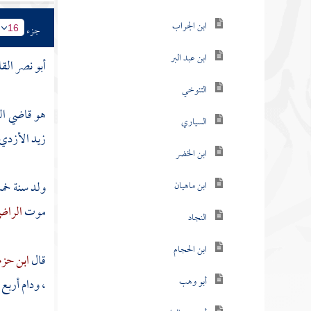
ابن الجراب
جزء
16
ابن عبد البر
أبو نصر الق
التنوخي
هو قاضي ال
السياري
زيد الأزدي 
ابن الخضر
ولد سنة خمس
ابن ماهيان
موت
الراضي
النجاد
ابن الحجام
قال
ابن حز
أبو وهب
، ودام أربع