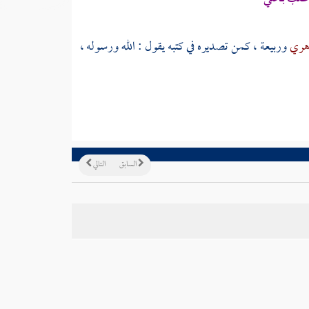
هري
وربيعة
، كمن تصديره في كتبه يقول : الله ورسوله ،
السابق
التالي