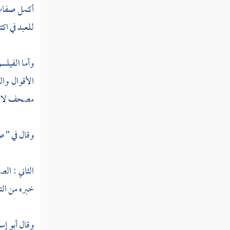
أكمل صفات ا
ابن الوزان
للعبد في اكت
ابن الخصيب
وأما الفيلس
السندي
الأقوال وا
الخراساني
مصحف لا يقد
ابن علم
وقال في " صح
ابن كامل
القنطري
الثاني : ال
الجمال
خبره من الت
ابن حسنويه
وقال
أبو إس