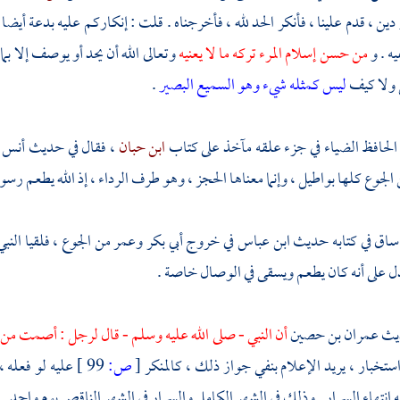
دين ، قدم علينا ، فأنكر الحد لله ، فأخرجناه . قلت : إنكاركم عليه بدعة أيضا 
يه . و
من حسن إسلام المرء تركه ما لا يعنيه
وتعالى الله أن يحد أو يوصف إلا ب
ل ولا كيف
ليس كمثله شيء وهو السميع البصير
.
الحافظ الضياء
في جزء علقه مآخذ على كتاب
ابن حبان
، فقال في حديث
أنس
الجوع كلها بواطيل ، وإنما معناها الحجز ، وهو طرف الرداء ، إذ الله يطعم رسول
ساق في كتابه حديث
ابن عباس
في خروج
أبي بكر
وعمر
من الجوع ، فلقيا النب
ل على أنه كان يطعم ويسقى في الوصال خاصة .
ديث
عمران بن حصين
أن النبي - صلى الله عليه وسلم - قال لرجل : أصمت من س
ستخبار ، يريد الإعلام بنفي جواز ذلك ، كالمنكر
[
ص:
99 ]
عليه لو فعله ،
ه انتهاء السرار . وذلك في الشهر الكامل والسرار في الشهر الناقص يوم واحد .