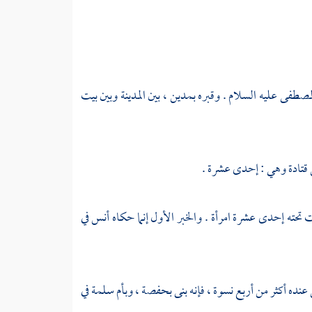
لمصطفى عليه السلام . وقبره
بمدين
، بين
المدينة
وبين
بيت
قتادة
وهي : إحدى عشرة .
تحته إحدى عشرة امرأة . والخبر الأول إنما حكاه
أنس
في
ن عنده أكثر من أربع نسوة ، فإنه بنى
بحفصة
،
وبأم سلمة
في