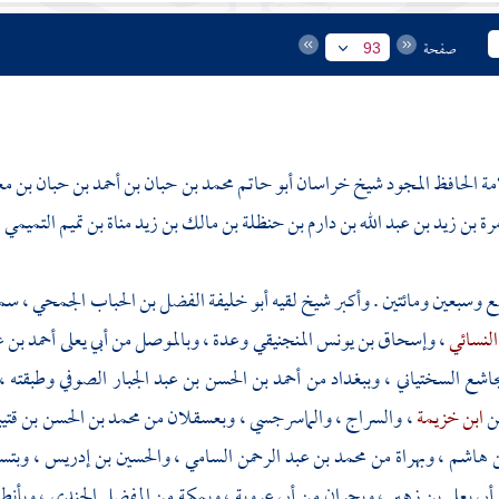
صفحة
93
امة الحافظ المجود شيخ
خراسان
أبو حاتم محمد بن حبان بن أحمد بن حبان بن م
مرة بن زيد بن عبد الله بن دارم بن حنظلة بن مالك بن زيد مناة بن تميم التمي
 وسبعين ومائتين . وأكبر شيخ لقيه
أبو خليفة الفضل بن الحباب الجمحي
، سم
النسائي
،
وإسحاق بن يونس المنجنيقي
وعدة ،
وبالموصل
من
أبي يعلى أحمد بن 
اشع السختياني
،
وببغداد
من
أحمد بن الحسن بن عبد الجبار الصوفي
وطبقته ،
ن
ابن خزيمة
،
والسراج
،
والماسرجسي
،
وبعسقلان
من
محمد بن الحسن بن قتيب
ن هاشم
،
وبهراة
من
محمد بن عبد الرحمن السامي
،
والحسين بن إدريس
،
وبتس
أبي يعلى بن زهير
،
وبحران
من
أبي عروبة
،
وبمكة
من
المفضل الجندي
،
وبأنط