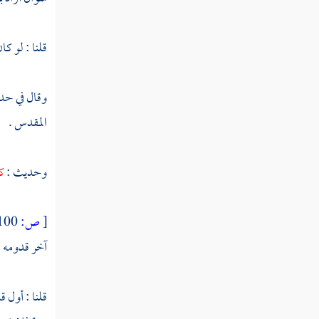
ابن الأخرم
ابن عمار
قلنا : لو كان
ابن ماتى
وقال في حد
ابن الزبير
المقدس
.
العطشي
وحديث :
كا
القصار
المسعودي
[
ص:
100 ]
ابن بنت عدبس
آخر قدومه
ا
الأسداباذي
قلنا : أول 
أبو الفضل بن إبراهيم