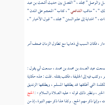
الفصل والوصل " مجلد ، " الفصل بين حديث
أشعث بن عبد
لك
" ، " مناقب
الشافعي
" ، كتاب " المعجم على المدن "
ت ، " الهداية إلى علم السنن " مجلد ، " قبول الأخبار " ،
في دار ، فكان السبب في ذهابها مع تطاول الزمان ضعف أمر
 سمعت
عبد الصمد بن محمد بن محمد
، سمعت أبي يقول :
ر ، وكتب فيه إلى الخليفة ، فكتب بقتله . قلت : هذه حكاية
كلمة التي أطلقها قد يطلقها المسلم ، ويطلقها الزنديق
 الخبر ، ونظير ذلك قوله - عليه الصلاة والسلام - :
الحج
وإنما ذكر مهم الحج . وكذا هذا ذكر مهم النبوة ، إذ من