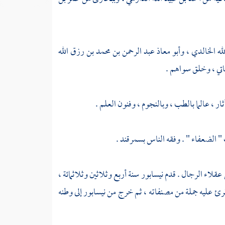
له الخالدي
،
وأبو معاذ عبد الرحمن بن محمد بن رزق الله
اتي
، وخلق سواهم .
ار ، عالما بالطب ، وبالنجوم ، وفنون العلم .
 " الضعفاء " . وفقه الناس
بسمرقند
.
 عقلاء الرجال . قدم
نيسابور
سنة أربع وثلاثين وثلاثمائة ،
وقرئ عليه جملة من مصنفاته ، ثم خرج من
نيسابور
إلى وطنه