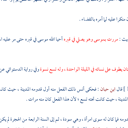
 منكرا عليه لما أمره بالقضاء .
يث :
مررت
بموسى
وهو يصلي في قبره
أحيا الله
موسى
في قبره حتى مر عليه ا
ن يطوف على نسائه في الليلة الواحدة ، وله تسع نسوة
وفي رواية
الدستوائي
عن
قال
ابن حبان
: فحكى
أنس
ذلك الفعل منه أول قدومه
المدينة
، حيث كانت 
لمدينة
، حيث كانت تحته تسع ؛ لأن هذا الفعل كان منه مرات .
قدومه فما كان له سوى امرأة ، وهي
سودة
، ثم إلى السنة الرابعة من الهجرة لم يك