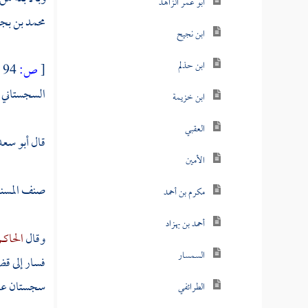
أبو عمر الزاهد
محمد بن بج
ابن نجيح
ابن حذلم
[
ص:
94 ]
السجستاني
ابن خزيمة
العقبي
قال
أبو سعد
الأمين
صنف المسند 
مكرم بن أحمد
أحمد بن بهزاد
وقال
الحاك
السمسار
فسار إلى ق
سجستان
عا
الطرائفي