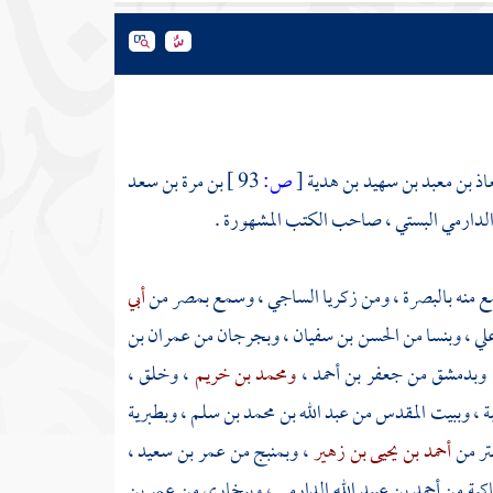
عاذ بن معبد بن سهيد بن هدية
[
ص:
93 ]
بن مرة بن سعد
مي الدارمي البستي ، صاحب الكتب المشهورة .
ع منه
بالبصرة
، ومن
زكريا الساجي
، وسمع
بمصر
من
أبي
علي
،
وبنسا
من
الحسن بن سفيان
،
وبجرجان
من
عمران بن
وبدمشق
من
جعفر بن أحمد
،
ومحمد بن خريم
، وخلق ،
ة
،
وببيت المقدس
من
عبد الله بن محمد بن سلم
،
وبطبرية
تر
من
أحمد بن يحيى بن زهير
،
وبمنبج
من
عمر بن سعيد
،
اكية
من
أحمد بن عبيد الله الدارمي
،
وببخارى
من عمر بن