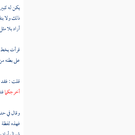
ميمون بن إسحاق
يكن له كبير 
ابن بريه
ذلك ولا بنف
أراد بلا مث
ابن فارس
الدخمسيني
قرأت بخط
الطستي
على بطنه من 
وهب بن مسرة
قلت : فقد 
الخلدي
أخرجكما
فد
الصرفندي
وقال في ح
ابن الجزار
فهذه لفظة ا
صاحب الأندلس
شوال أراد ب