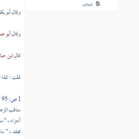
العلاف
وقال
أبو بك
أبو سهل القطان
وقال
أبو ع
الخطبي
ابن خنب
قال
ابن حبا
الهجيمي
ابن قانع
قلت : كذا فل
ابن شعيب
[
ص:
95 ]
العتكي
مناقب
الزه
السكري
أجزاء ، " 
مجلد ، " ما
ابن نيخاب