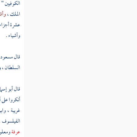
الكوفيين "
الكعبي
الملك
،
وأش
ابن درستويه
عشرة أجزاء ،
وأشياء .
أبو الميمون
العنبري
قال
مسعود 
ابن سنان
السلطان ، و
الإسفراييني
قال
أبو إسم
أحمد بن منصور
أنكروا على
أ
المحبوبي
غريبة ، واب
الفيلسوف ، 
بكر بن محمد
عرفة
ومعلوم
ابن داسة