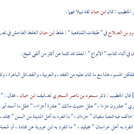
ر الخطيب
: كان
ابن حبان
ثقة نبيلا فهما .
مرو بن الصلاح
في " طبقات الشافعية " : غلط
ابن حبان
الغلط الفاحش في تصرف
ن
في أثناء كتاب " الأنواع " : لعلنا قد كتبنا عن أكثر من ألفي شيخ .
تكن الهمم ، هذا مع ما كان عليه من الفقه ، والعربية ، والفضائل الباهرة ، وك
قال
الخطيب
: ذكر
مسعود بن ناصر السجزي
تصانيف
ابن حبان
، فقال : "
ري
" عشرون جزءا ، " علل حديث مالك " عشرة أجزاء ، " علل ما أسند أبو ح
ما خالف
فيه شعبة
سفيان
" جزءان ، " ما انفرد به أهل
المدينة
من السنن " مجلد ، "
 انفرد به أهل
خراسان
" مجيليد ، " ما انفرد به
ابن عروبة
عن
قتادة
، أو
شعبة