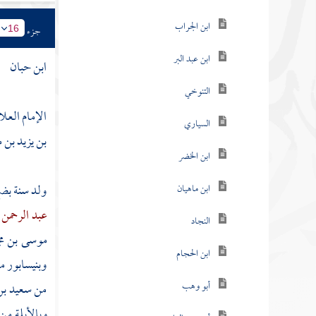
ابن الجراب
جزء
16
ابن عبد البر
ابن حبان
التنوخي
الإمام العل
السياري
بن يزيد بن 
ابن الخضر
ولد سنة بضع
ابن ماهيان
عبد الرحمن 
النجاد
موسى بن مج
ابن الحجام
وبنيسابور
م
أبو وهب
من
سعيد ب
وبالأبلة من