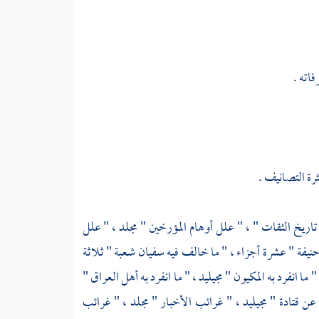
اته .
ثرة التصانيف .
 تاريخ الثقات " ، " علل أوهام المؤرخين " مجلد ، " علل
نيفة " عشرة أجزاء ، " ما خالف فيه
سفيان
شعبة " ثلاثة
 ما انفرد به المكيون " مجيليد ، " ما انفرد به أهل
العراق
"
عن
قتادة
" مجيليد ، " غرائب الأخبار " مجلد ، " غرائب