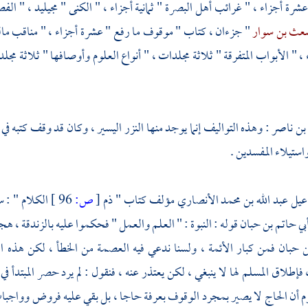
 عشرة أجزاء ، " غرائب أهل
البصرة
" ثمانية أجزاء ، " الكنى " مجيليد ، " 
عث بن سوار
" جزءان ، كتاب " موقوف ما رفع " عشرة أجزاء ، " مناقب
ما
 " الأبواب المتفرقة " ثلاثة مجلدات ، " أنواع العلوم وأوصافها " ثلاثة مجلدا
بن ناصر
: وهذه التواليف إنما يوجد منها النزر اليسير ، وكان قد وقف كتبه 
استيلاء المفسدين .
اعيل عبد الله بن محمد الأنصاري
مؤلف كتاب " ذم
[
ص:
96 ]
الكلام " :
بي حاتم بن حبان
قوله : النبوة : " العلم والعمل " فحكموا عليه بالزندقة ، هج
ن حبان فمن كبار الأئمة ، ولسنا ندعي فيه العصمة من الخطأ ، لكن هذه ال
فإطلاق المسلم لها لا ينبغي ، لكن يعتذر عنه ، فنقول : لم يرد حصر المبتدأ في
 أن الحاج لا يصير بمجرد الوقوف بعرفة حاجا ، بل بقي عليه فروض وواجبات ، 