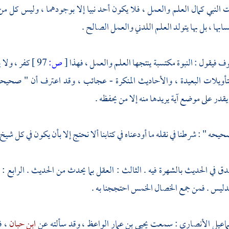
لنبي كمال العلم والعمل ، فلا يكون أحد نبيا إلا بوجودهما ، وليس كل من برز 
سابها ، بل بها يتولد العلم اللدني والعمل الصالح .
وف فيقول : النبوة مكتسبة ينتجها العلم والعمل ، فهذا
[
ص:
97 ]
كفر ، ولا 
لتأويلات البعيدة ، والأحاديث المنكرة - عجائب ، وقد اعترف أن " صحيح
ر على موضع آية يريدها منه إلا من يحفظه .
يحه " : شرطنا في نقله ما أودعناه في كتابنا ألا نحتج إلا بأن يكون في كل شيخ ف
صدق في الحديث بالشهرة فيه . الثالث : العقل بما يحدث من الحديث . الرابع : 
دليس . فمن جمع الخصال الخمس احتججنا به .
ماعيل الأنصاري
: سمعت
يحيى بن عمار الواعظ
، وقد سألته عن
ابن حبان
، ف