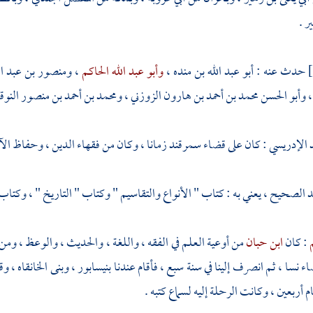
ير
.
حدث عنه :
أبو عبد الله بن منده
،
وأبو عبد الله الحاكم
،
ومنصور بن عبد ال
،
وأبو الحسن محمد بن أحمد بن هارون الزوزني
،
ومحمد بن أحمد بن منصور النوق
 الإدريسي
: كان على قضاء
سمرقند
زمانا ، وكان من فقهاء الدين ، وحفاظ الآث
الصحيح ، يعني به : كتاب " الأنواع والتقاسيم " وكتاب " التاريخ " ، وكتاب
م
: كان
ابن حبان
من أوعية العلم في الفقه ، واللغة ، والحديث ، والوعظ ، ومن
ضاء
نسا
، ثم انصرف إلينا في سنة سبع ، فأقام عندنا
بنيسابور
، وبنى الخانقاه ، 
م أربعين ، وكانت الرحلة إليه لسماع كتبه .