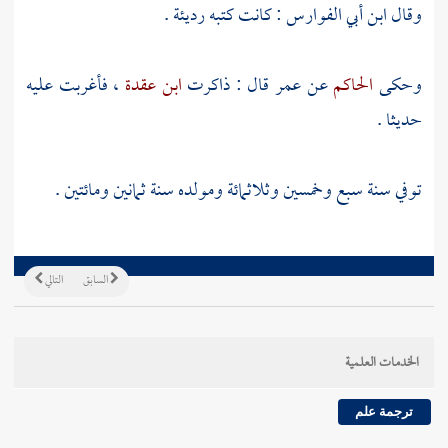
وقال
ابن أبي الفوارس
: كانت كتبه رديئة .
وحكى
الحاكم
عن
عمر
قال : ذاكرت
ابن عقدة
، فأغربت عليه
حديثا .
توفي سنة سبع وخمسين وثلاثمائة ومولده سنة ثمانين ومائتين .
السابق
التالي
الخدمات العلمية
ترجمة علم