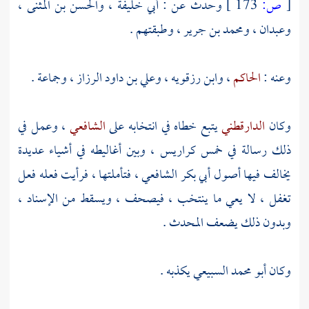
[
ص:
173 ]
وحدث عن :
أبي خليفة
،
والحسن بن المثنى
،
وعبدان
،
ومحمد بن جرير
، وطبقتهم .
وعنه :
الحاكم
،
وابن رزقويه
،
وعلي بن داود الرزاز
، وجماعة .
وكان
الدارقطني
يتبع خطاه في انتخابه على
الشافعي
، وعمل في
ذلك رسالة في خمس كراريس ، وبين أغاليطه في أشياء عديدة
يخالف فيها أصول
أبي بكر الشافعي
، فتأملتها ، فرأيت فعله فعل
تغفل ، لا يعي ما ينتخب ، فيصحف ، ويسقط من الإسناد ،
وبدون ذلك يضعف المحدث .
وكان
أبو محمد السبيعي
يكذبه .