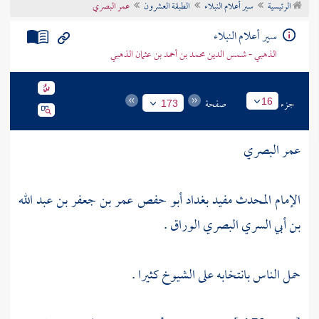
الرئيسية
سير أعلام النبلاء
الطبقة العشرون
عمر البصري
تراجم الأعلام
سير أعلام النبلاء
الذهبي - شمس الدين محمد بن أحمد بن عثمان الذهبي
جزء
صفحة
16
173
عمر البصري
الإمام المحدث مفيد بغداد أبو حفص عمر بن جعفر بن عبد الله
بن أبي السري البصري الوراق .
حمل الناس بانتخابه على الشيوخ كثيرا .