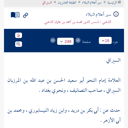
الرئيسية
سير أعلام النبلاء
الطبقة العشرون
السيرافي
تراجم الأعلام
سير أعلام النبلاء
الذهبي - شمس الدين محمد بن أحمد بن عثمان الذهبي
جزء
صفحة
16
248
السيرافي
العلامة إمام النحو أبو سعيد الحسن بن عبد الله بن المرزبان
السيرافي ، صاحب التصانيف ، ونحوي
بغداد
.
حدث عن :
أبي بكر بن دريد
،
وابن زياد النيسابوري
،
ومحمد بن
أبي الأزهر
.