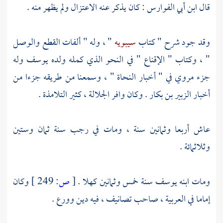
قال
ابن أبي الفوارس
: كان يذكر عنه الاعتزال ولم يظهر منه .
وقد جود شرح " كتاب
سيبويه
" ، وله " ألفات القطع والوصل
" ، وكتاب " الإقناع " في النحو الذي كمله ولده
يوسف
وله
جزء مروي في " أخبار النحاة " ، وسمعنا من طريقه جزءا من
أخبار
الزبير بن بكار
. وكان وافر الجلالة ، كثير التلامذة .
عاش أربعا وثمانين سنة ، ومات في رجب سنة ثمان وستين
وثلاثمائة .
ومات ابنه
يوسف
سنة خمس وثمانين كهلا .
[
ص:
249 ]
وكان
إماما في العربية ، صاحب تصانيف ، فيه دين وورع .