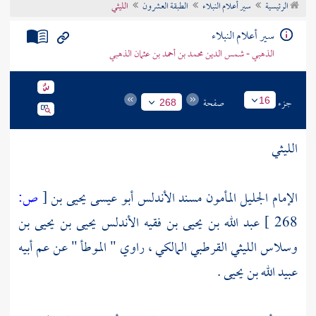
الرئيسية
سير أعلام النبلاء
الطبقة العشرون
الليثي
تراجم الأعلام
سير أعلام النبلاء
الذهبي - شمس الدين محمد بن أحمد بن عثمان الذهبي
جزء
صفحة
16
268
الليثي
الإمام الجليل المأمون مسند
الأندلس
أبو عيسى يحيى بن
[
ص:
268 ]
عبد الله بن يحيى بن فقيه
الأندلس
يحيى بن يحيى بن
وسلاس الليثي القرطبي المالكي ، راوي " الموطأ " عن عم أبيه
عبيد الله بن يحيى
.