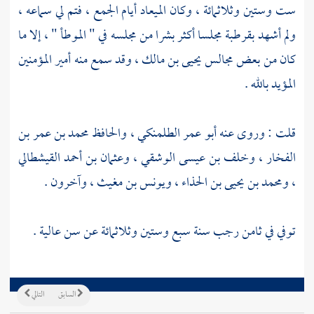
ست وستين وثلاثمائة ، وكان الميعاد أيام الجمع ، فتم لي سماعه ،
ولم أشهد
بقرطبة
مجلسا أكثر بشرا من مجلسه في " الموطأ " ، إلا ما
كان من بعض مجالس
يحيى بن مالك
، وقد سمع منه أمير المؤمنين
المؤيد بالله
.
قلت : وروى عنه
أبو عمر الطلمنكي
، والحافظ
محمد بن عمر بن
الفخار
،
وخلف بن عيسى الوشقي
،
وعثمان بن أحمد القيشطالي
،
ومحمد بن يحيى بن الحذاء
،
ويونس بن مغيث
، وآخرون .
توفي في ثامن رجب سنة سبع وستين وثلاثمائة عن سن عالية .
السابق
التالي