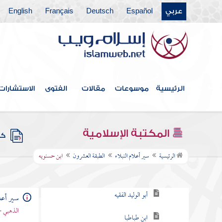
عربي
Español
Deutsch
Français
English
الطبقة الرابعة عشر
الطبقة الخامسة عشر
الطبقة السادسة عشرة
الطبقة السابعة عشر
الرئيسية
موسوعات
مقالات
الفتوى
الاستشارات
الطبقة الثامنة عشر
الطبقة التاسعة عشرة
المكتبة الإسلامية
كتب
الطبقة العشرون
الرئيسية
سير أعلام النبلاء
الطبقة العشرون
ابن حسنويه
أبو النضر الطوسي
أبو الوليد الفقيه
سير أعلا
الذهبي -
ابن طباطبا