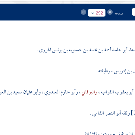
صفحة
292
ث أبو حامد أحمد بن محمد بن حسنويه بن يونس الهروي .
ن بن إدريس
، وطبقته .
أبو يعقوب القراب
،
والبرقاني
،
وأبو حازم العبدوي
،
وأبو عثمان سعيد بن ال
وثقه
أبو النضر الفامي
.
ان سنة تسع وستين وثلاثمائة .