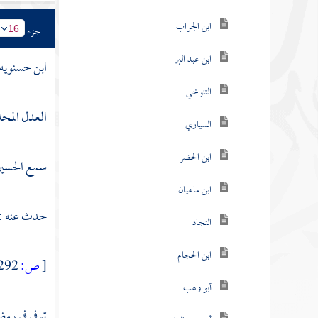
ابن الجراب
جزء
16
ابن عبد البر
ابن حسنويه
التنوخي
العدل المحد
السياري
ابن الخضر
سمع
الحسي
ابن ماهيان
حدث عنه :
النجاد
ابن الحجام
[
ص:
292 ]
أبو وهب
توفي في رمض