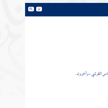
عباس القرشي
، وآخرون .