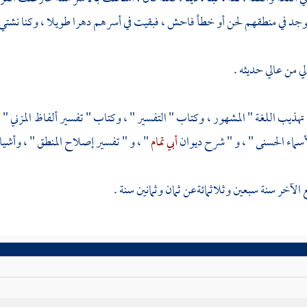
يوجد في منطقهم لحن أو خطأ فاحش ، فبقيت في أسرهم دهرا طويلا ، وكنا نشتي
ي من عالي حديثه .
تهذيب اللغة " المشهور ، وكتاب " التفسير " ، وكتاب " تفسير ألفاظ
المزني
" 
أسماء الحسنى " ، و " شرح ديوان
أبي تمام
" ، و " تفسير إصلاح المنطق " ، وأشياء
الآخر سنة سبعين وثلاثمائةعن ثمان وثمانين سنة .