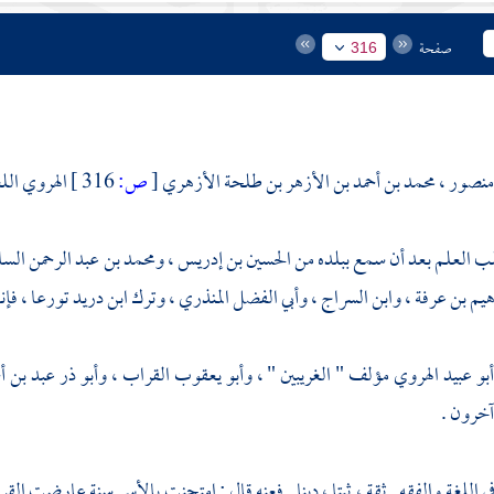
صفحة
316
منصور ، محمد بن أحمد بن الأزهر بن طلحة الأزهري
[
ص:
316 ]
الهروي الل
ب العلم بعد أن سمع ببلده من
الحسين بن إدريس
،
ومحمد بن عبد الرحمن الس
هيم بن عرفة
،
وابن السراج
،
وأبي الفضل المنذري
، وترك
ابن دريد
تورعا ، فإن
أبو عبيد الهروي
مؤلف " الغريبين " ،
وأبو يعقوب القراب
،
وأبو ذر عبد بن أ
آخرون .
 اللغة والفقه . ثقة ، ثبتا ، دينا . فعنه قال : امتحنت بالأسر سنة عارضت
القر