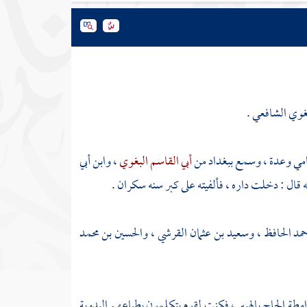
غوي الشافعي .
امي
وعدة ، وسمع
ببغداد
من
أبي القاسم البغوي
،
وابن أبي
ه قال : دخلت داره ، فألفيته على كبر سنه سكران .
حمد الحافظ
،
وسعيد بن عثمان القرشي
،
والحسين بن محمد
امطة
الحاج
بالهبير
، فكنت لقوم يتكلمون بطباعهم البدوية