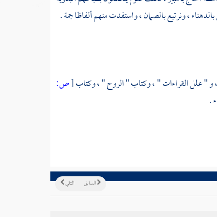
بالدهناء
، ونرتبع
بالصمان
، واستفدت منهم ألفاظا جمة .
، و " علل القراءات " ، وكتاب " الروح " ، وكتاب
[
ص:
 .
السابق
التالي