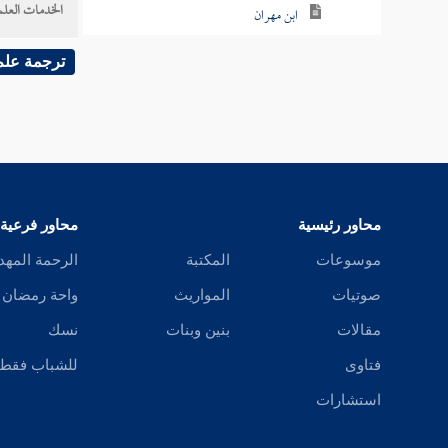
الخدمات العلم
ابن مهران
الفضل بن جعفر
ترجمة علم
الربعي
هلال بن محمد بن محمد
أبو بكر الرازي
محاور رئيسية
محاور فرعية
ابن وصيف
موسوعات
المكتبة
الرحمة المهد
ابن خفيف
صوتيات
المواريث
واحة رمضان
مقالات
بنين وبنات
نسك
أبو الفتح الأزدي
فتاوى
للشباب فقط
ابن السقاء
استشارات
ابن السقاء