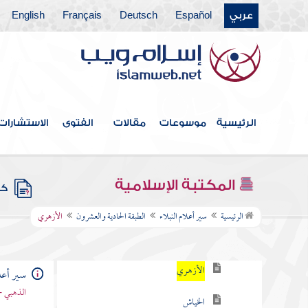
عربي
Español
Deutsch
Français
English
الطبقة الخامسة عشر
الطبقة السادسة عشرة
الطبقة السابعة عشر
الطبقة الثامنة عشر
الرئيسية
موسوعات
مقالات
الفتوى
الاستشارات
الطبقة التاسعة عشرة
الطبقة العشرون
المكتبة الإسلامية
كتب
الطبقة الحادية والعشرون
الرئيسية
سير أعلام النبلاء
الطبقة الحادية والعشرون
الأزهري
أبو زيد المروزي
الأزهري
سير أعلا
الذهبي -
الخياش