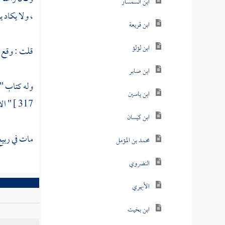
ابن السمسار
، ولا يكاد 
ابن قريعة
ابن لؤلؤ
قلت : وقع ل
ابن صابر
وله كتاب " 
ابن ياسين
317 ]
" ال
ابن كيسان
مات في ربيع 
محمد بن المؤمل
النضروي
الأبهري
ابن بخيت