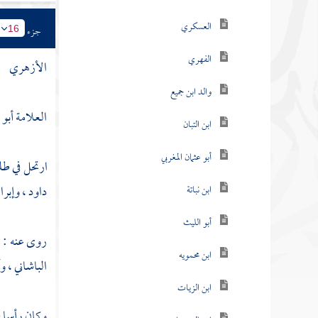
العسكري
جزء
16
الفهري
الأزهري
والد ابن جميع
العلامة
أبو 
ابن التبان
أبو عثمان المغربي
ارتحل في طل
داود
،
وإبرا
ابن نباتة
أبو الليث
روى عنه :
ابن محمويه
الباشاني
، و
ابن الزيات
وكان رأسا في