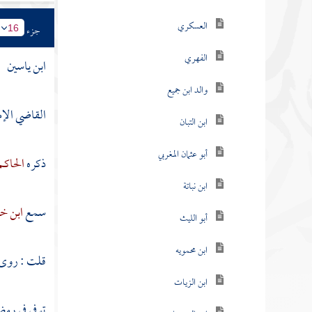
العسكري
جزء
16
الفهري
ابن ياسين
والد ابن جميع
القاضي الإ
ابن التبان
أبو عثمان المغربي
ذكره
الحاكم
ابن نباتة
سمع
ابن خ
أبو الليث
ابن محمويه
قلت : روى 
ابن الزيات
توفي في رمضا