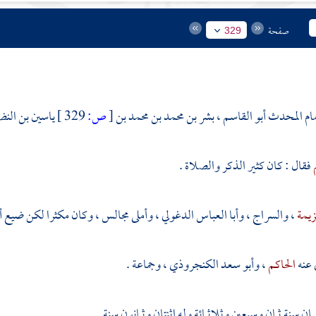
صفحة
329
مام المحدث
أبو القاسم ، بشر بن محمد بن محمد بن
[
ص:
329 ]
ياسين بن النض
فقال : كان كثير الذكر والصلاة .
زيمة
،
والسراج
،
وأبا العباس الدغولي
، وأملى مجالس ، وكان مكثرا لكن ضيع أ
عنه
الحاكم
،
وأبو سعد الكنجروذي
، وجماعة .
ن سنة ثمان وسبعين وثلاثمائة وله اثنتان وثمانون سنة .