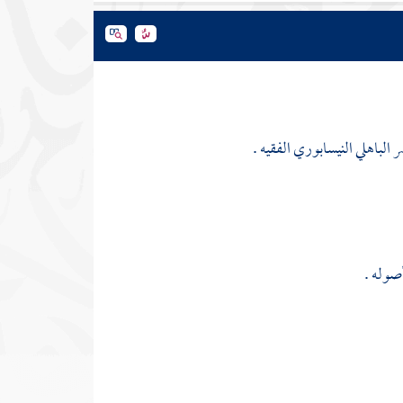
ر الباهلي النيسابوري
الفقيه .
صوله .