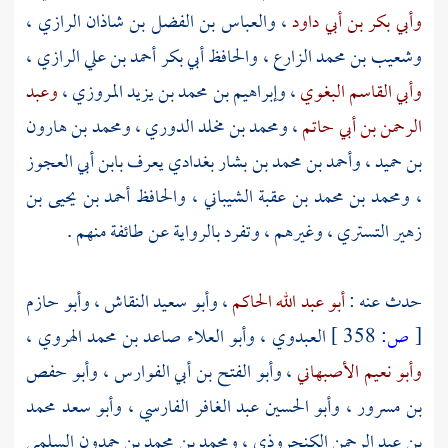
وأبي بكر بن أبي داود
،
والعباس بن الفضل بن شاذان الرازي
،
وشعيب بن محمد الزارع
،
والحافظ أبي بكر أحمد بن علي الرازي
،
وأبي القاسم البغوي
،
وإبراهيم بن محمد بن يزيد المروزي
،
وعبد
الرحمن بن أبي حاتم
،
ومحمد بن مخلد الدوري
،
ومحمد بن هارون
بن حميد
،
وأحمد بن محمد بن بشار
بغدادي يعرف
بابن أبي العجوز
،
ومحمد بن محمد بن عقبة الشيباني
،
والحافظ أحمد بن يحيى بن
زهير التستري
، وغيرهم ، وتفرد بالرواية عن طائفة منهم .
حدث عنه :
أبو عبد الله الحاكم
،
وأبو سعيد النقاش
،
وأبو حازم
[
ص:
358 ]
العبدوي
،
وأبو العلاء صاعد بن محمد الهروي
،
وأبو نعيم الأصبهاني
،
وأبو الفتح بن أبي الفوارس
،
وأبو حفص
بن مسرور
،
وأبو الحسين عبد الغافر الفارسي
،
وأبو سعد محمد
بن عبد الرحمن الكنجروذي
،
ومحمد بن محمد بن حمدون السلمي