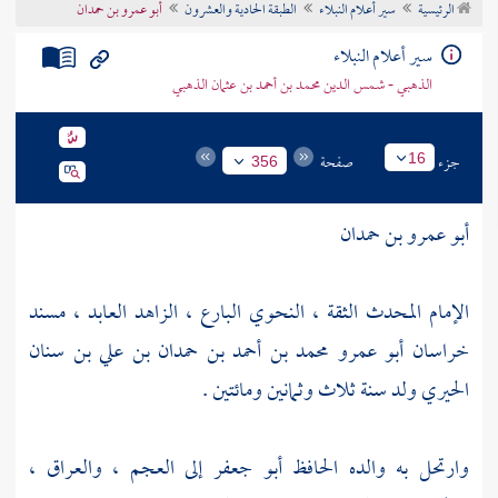
الرئيسية
سير أعلام النبلاء
الطبقة الحادية والعشرون
أبو عمرو بن حمدان
تراجم الأعلام
سير أعلام النبلاء
الذهبي - شمس الدين محمد بن أحمد بن عثمان الذهبي
جزء
صفحة
16
356
أبو عمرو بن حمدان
الإمام المحدث الثقة ، النحوي البارع ، الزاهد العابد ، مسند
خراسان
أبو عمرو محمد بن أحمد بن حمدان بن علي بن سنان
الحيري
ولد سنة ثلاث وثمانين ومائتين .
وارتحل به والده
الحافظ أبو جعفر
إلى العجم ،
والعراق
،