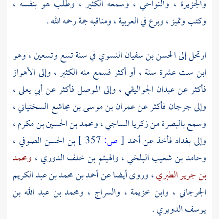
والجزيرة
، والنواحي ، وسمعه الكثير ، وطلب هو بنفسه ،
وكتب وتميز ، وبرع في العربية ، ومناقبه جمة رحمه الله .
ارتحل إلى
الحسن بن سفيان النسوي
في سنة تسع وتسعين ، وهو
ابن ست عشرة سنة ، أو أكثر فسمع منه الكثير ، وإلى
الأهواز
فأكثر عن
عبدان الجواليقي
، وإلى
الموصل
فأكثر عن
أبي يعلى
،
وإلى
جرجان
فأكثر عن
عمران بن موسى بن مجاشع السختياني
،
وسمع
بالبصرة
من
زكريا الساجي
،
ومحمد بن الحسين بن مكرم
،
وإلى
بغداد
فأخذ عن
أحمد
[
ص:
357 ]
بن الحسن الصوفي
،
وحامد بن شعيب البلخي
،
والهيثم بن خلف الدوري
،
ومحمد
بن جرير الطبري
، وروى أيضا عن
أحمد بن محمد بن عبد الكريم
الجرجاني
،
وابن خزيمة
،
والسراج
،
ومحمد بن عبد الله بن
يوسف الدويري
.