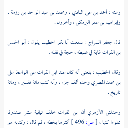
وعنه :
أحمد بن علي البادي
،
ومحمد بن عبد الواحد بن رزمة
،
وإبراهيم بن عمر البرمكي
، وآخرون .
قال
جعفر السراج
: سمعت
أبا بكر الخطيب
يقول :
أبو الحسن
بن الفرات
غاية في ضبطه ، حجة في نقله .
وقال
الخطيب
: بلغني أنه كان عند
ابن الفرات
عن الواعظ
علي
بن محمد المصري
وحده ألف جزء ، وأنه كتب مائة تفسير ، ومائة
تاريخ .
وحدثني
الأزهري
أن
ابن الفرات
خلف ثمانية عشر صندوقا
مملوءا كتبا ،
[
ص:
496 ]
أكثرها بخطه ، ثم قال : وكتابه هو