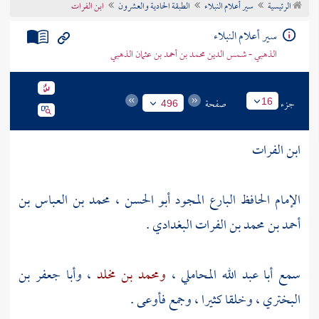
الرئيسية
سير أعلام النبلاء
الطبقة الحادية والعشرون
ابن الفرات
تراجم الأعلام
سير أعلام النبلاء
الذهبي - شمس الدين محمد بن أحمد بن عثمان الذهبي
جزء
صفحة
16
496
ابن الفرات
الإمام الحافظ البارع المجود
أبو الحسن ، محمد بن العباس بن
أحمد بن محمد بن الفرات البغدادي
.
سمع
أبا عبد الله المحاملي
،
ومحمد بن مخلد
،
وأبا جعفر بن
البختري
، وخلقا كثيرا ، وجمع فأوعى .