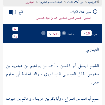
الرئيسية
سير أعلام النبلاء
الطبقة الحادية والعشرون
العبدويي
تراجم الأعلام
سير أعلام النبلاء
الذهبي - شمس الدين محمد بن أحمد بن عثمان الذهبي
جزء
صفحة
16
505
العبدويي
الشيخ الجليل
أبو الحسن ، أحمد بن إبراهيم بن عبدويه بن
سدوس الهذلي العبدويي النيسابوري
، والد الحافظ
أبي حازم
عمر
.
سمع
أبا العباس السراج
،
وأبا بكر بن خزيمة
،
وحاتم بن محبوب