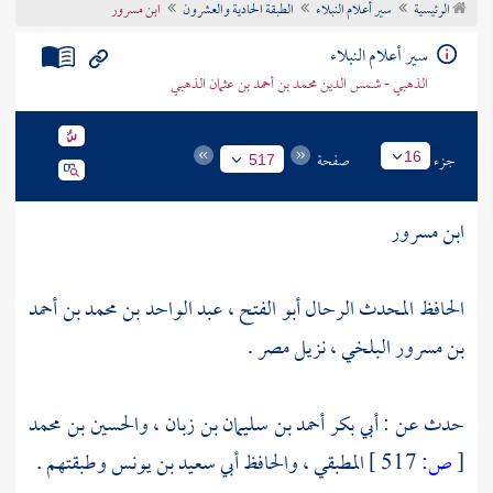
الرئيسية
سير أعلام النبلاء
الطبقة الحادية والعشرون
ابن مسرور
تراجم الأعلام
سير أعلام النبلاء
الذهبي - شمس الدين محمد بن أحمد بن عثمان الذهبي
جزء
صفحة
16
517
ابن مسرور
الحافظ المحدث الرحال
أبو الفتح ، عبد الواحد بن محمد بن أحمد
بن مسرور البلخي
، نزيل
مصر
.
حدث عن :
أبي بكر أحمد بن سليمان بن زبان
،
والحسين بن محمد
[
ص:
517 ]
المطبقي
، والحافظ
أبي سعيد بن يونس
وطبقتهم .