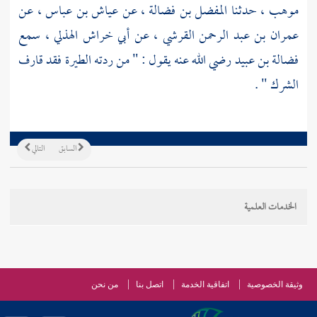
موهب
، حدثنا
المفضل بن فضالة
، عن
عياش بن عباس
، عن
عمران بن عبد الرحمن القرشي
، عن
أبي خراش الهذلي
، سمع
فضالة بن عبيد
رضي الله عنه يقول : " من ردته الطيرة فقد قارف
الشرك " .
السابق
التالي
الخدمات العلمية
وثيقة الخصوصية
اتفاقية الخدمة
اتصل بنا
من نحن