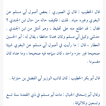
قال
الخطيب
: قال لي
الصوري
: بعض أصول
أبي مسلم
عن
البغوي
وغيره جياد . قلت : فكيف حاله من حال ابن الجندي ؟
فقال : قد اطلع منه على تخليط ، وهو أمثل من
ابن الجندي
.
حدثني
وكيل أبي مسلم
وكان محدثا حافظا ، يقال له :
أبو الحسين
العطار
، قال : ما رأيت في أصول
أبي مسلم
عن
البغوي
شيئا
صحيحا غير جزء واحد ، كان سماعه فيه صحيحا ، وما عداه كان
مفسودا .
قال
أبو بكر الخطيب
: كان كاتب الوزير
أبي الفضل بن حنزابة
.
وقال
أبو إسحاق الحبال
: مات
أبو مسلم
في ذي القعدة سنة تسع
وتسعين وثلاثمائة .