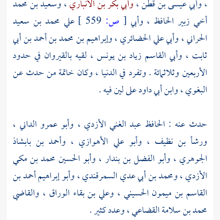
،
وأبي عيسى بن قطن
،
وأبي بكر بن الأنباري
،
وسعيد بن محمد
أخي
زبير الحافظ
،
وأبي
[
ص:
559 ]
علي محمد بن سعيد
الحراني
،
وأبي علي الحضائري
،
وإبراهيم بن محمد بن أحمد بن أبي
ثابت
،
وأبي القاسم زياد بن يونس
، لقيه
بالقيروان
في حدود
الأربعين وثلاثمائة . وتفرد في الدنيا ، وكان خاتمة من حدث عن
البغوي
،
وابن أبي داود
على لين فيه .
حدث عنه : الحافظ
عبد الغني الأزدي
،
وأبو عمرو الداني
،
ورشأ بن نظيف
،
وأبو علي الأهوازي
،
وأحمد بن بابشاذ
الجوهري
،
وأبو الفضل بن بندار
،
وأبو الحسين محمد بن مكي
الأزدي
،
ومحمد بن أبي عدي السمرقندي
،
وأبو إبراهيم أحمد بن
القاسم بن ميمون الحسيني
،
وعلي بن بقاء الوراق
، والقاضي
محمد بن سلامة القضاعي
، وعدد كثير .