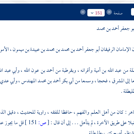
صفحة
151
و جعفر أحمد بن محمد
 الإمامان الرفيقان
أبو جعفر أحمد بن محمد بن محمد بن عبيدة بن ميمون
، الأم
لة
من
عبد الله بن أمية
وأقرانه ،
وبقرطبة
من
أحمد بن عون الله
،
وأبي عبد ال
ا إلى
المشرق
، فحجا ، وسمعا من
أبي بكر أحمد بن محمد
المهندس ،
وأبي عدي 
ليطلة
.
اهر
: كان من أهل العلم والفهم ، حافظا للفقه ، راوية للحديث ، دقيق الذ
لا على طريق الآخرة ، لم يتأهل . . . إلى أن قال :
[
ص:
151 ]
قل ما يجوز عل
شنظير
أصح كتب
بطليطلة
.