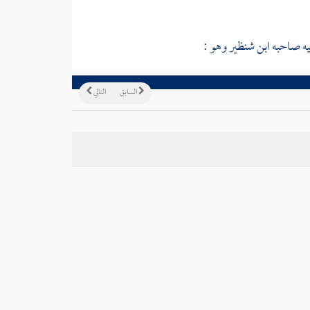
يه صاحبه
ابن شنظير
وهو :
السابق
التالي