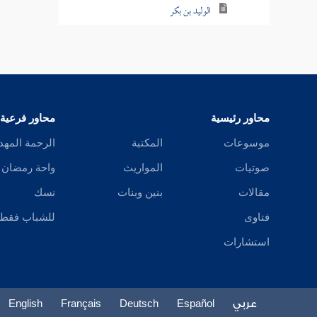
الوليد بن بكر
البديع
البافي
ابن خرشيذ قوله
محاور رئيسية
محاور فرعية
أبو نعيم الإسفراييني
موسوعات
المكتبة
الرحمة المهد
صوتيات
المواريث
واحة رمضان
السلامي
مقالات
بنين وبنات
نسك
ابن الباجي
فتاوى
للشباب فقط
ابن لال
استشارات
أبو الرقعمق
الوصي
عربي
Español
Deutsch
Français
English