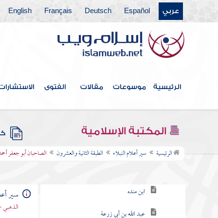
عربي
Español
Deutsch
Français
English
الطبقة السادسة عشرة
الطبقة السابعة عشر
الطبقة الثامنة عشر
الطبقة التاسعة عشرة
الرئيسية
موسوعات
مقالات
الفتوى
الاستشارات
الطبقة العشرون
الطبقة الحادية والعشرون
المكتبة الإسلامية
كتب
الطبقة الثانية والعشرون
الرئيسية
سير أعلام النبلاء
الطبقة الثانية والعشرون
الصاحبان أبو جعفر أحمد
الخطابي
ابن منده
سير أعلا
الذهبي -
عبد الله بن أبي زرعة