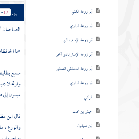
أبو زرعة الكشي
جزء
17
أبو زرعة الرازي
الصاحبان أب
أبو زرعة الإستراباذي
هما الحافظان
أبو زرعة الإستراباذي آخر
أبو زرعة الدمشقي الصغير
سمع
بطليط
وارتحلا جميع
أبو زرعة الرازي
ميمون
إلى
ط
الزكي
جيش بن محمد
قال
ابن مظ
ابن ضيفون
والورع ، مقب
صاحبه
ابن 