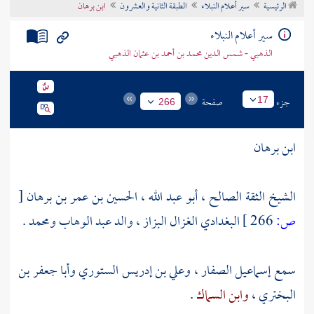
الرئيسية
سير أعلام النبلاء
الطبقة الثانية والعشرون
ابن برهان
تراجم الأعلام
سير أعلام النبلاء
الذهبي - شمس الدين محمد بن أحمد بن عثمان الذهبي
جزء
صفحة
17
266
ابن برهان
الشيخ الثقة الصالح ، أبو عبد الله ، الحسين بن عمر بن برهان
[
ص:
266 ]
البغدادي الغزال البزاز ، والد عبد الوهاب ومحمد .
سمع
إسماعيل الصفار
،
وعلي بن إدريس الستوري
وأبا جعفر بن
البختري
،
وابن السماك
.