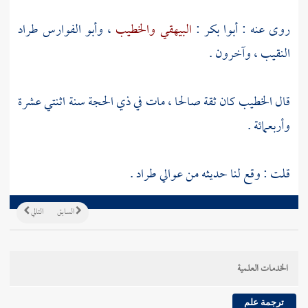
روى عنه :
أبوا بكر
:
البيهقي
والخطيب
،
وأبو الفوارس طراد
النقيب
، وآخرون .
قال
الخطيب
كان ثقة صالحا ، مات في ذي الحجة سنة اثنتي عشرة
وأربعمائة .
قلت : وقع لنا حديثه من عوالي
طراد
.
السابق
التالي
الخدمات العلمية
ترجمة علم