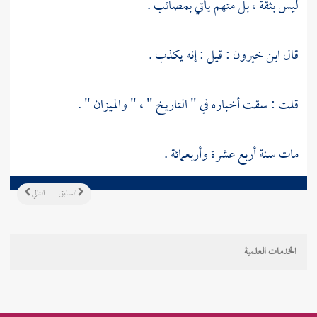
ليس بثقة ، بل متهم يأتي بمصائب .
قال
ابن خيرون
: قيل : إنه يكذب .
قلت : سقت أخباره في " التاريخ " ، " والميزان " .
مات سنة أربع عشرة وأربعمائة .
السابق
التالي
الخدمات العلمية