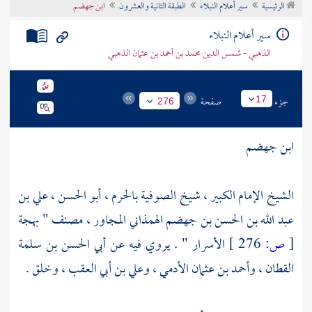
الرئيسية
سير أعلام النبلاء
الطبقة الثانية والعشرون
ابن جهضم
تراجم الأعلام
سير أعلام النبلاء
الذهبي - شمس الدين محمد بن أحمد بن عثمان الذهبي
جزء
صفحة
17
276
ابن جهضم
الشيخ الإمام الكبير ، شيخ
الصوفية
بالحرم ،
أبو الحسن
،
علي بن
عبد الله بن الحسن بن جهضم الهمذاني
المجاور ، مصنف " بهجة
[
ص:
276 ]
الأسرار " . يروي فيه عن
أبي الحسن بن سلمة
القطان
،
وأحمد بن عثمان الأدمي
،
وعلي بن أبي العقب
، وخلق .