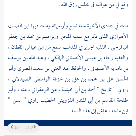
وقع لي من عواليه في مجلس
رزق الله
.
مات في جمادى الآخرة سنة تسع وأربعمائة ومات فيها
ابن الصلت
الأهوازي
الذي ذكر مع
سميه المجبر
وإبراهيم بن مخلد بن جعفر
الباقرحي
،
الفقيه الجريري المذهب
سمع من
ابن عياش القطان
،
والفقيه رجاء بن عيسى الأنصناني المالكي
،
وعبد الله بن يوسف
بن بامويه الأصبهاني
،
والحافظ عبد الغني بن سعيد المصري
وأبو
الحسن علي بن محمد بن علي بن خزفة الواسطي الصيدلاني
،
راوي " تاريخ "
أحمد بن أبي خيثمة
، عن
الزعفراني
، عنه ،
وأبو
طلحة القاسم بن أبي المنذر القزويني الخطيب
راوي " سنن "
ابن ماجه
، عاش إلى هذه السنة .
السابق
التالي