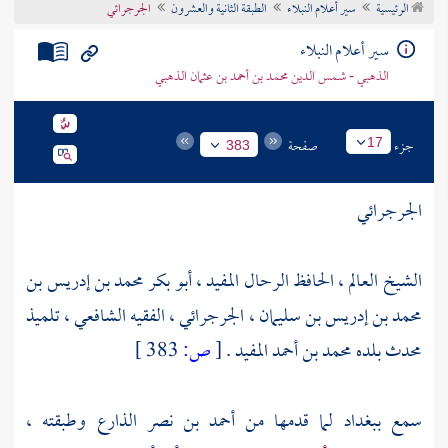
الرئيسية
سير أعلام النبلاء
الطبقة الثانية والعشرون
الجرجرائي
تراجم الأعلام
سير أعلام النبلاء
الذهبي - شمس الدين محمد بن أحمد بن عثمان الذهبي
جزء
صفحة
17
383
الجرجرائي
الشيخ العالم ، الحافظ الرحال المفيد ، أبو بكر محمد بن إدريس بن
محمد بن إدريس بن سليمان ، الجرجرائي ، الفقيه الشافعي ، تلميذ
محدث بلده محمد بن أحمد المفيد .
[
ص:
383 ]
سمع
ببغداد
لما قدمها من
أحمد بن نصر الذارع
وطبقته ،