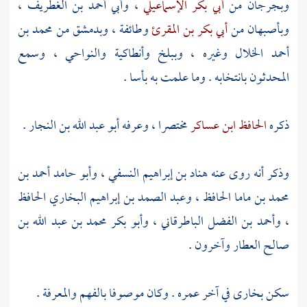
وبجرجان
من
أبي بكر الإسماعيلي
،
وأبي أحمد بن الغطريف
،
وبأصبهان
من
أبي بكر بن المقرئ
وطائفة ،
وبدمشق
من
محمد بن
أحمد الخلال
وغيره ،
وببلخ
وأنطاكية
والنواحي
، وسمع
المحدثون بانتخابه . وما علمت به بأسا .
ذكره
الحافظ ابن عساكر
مختصرا ، وعرفه
أبو عبد الله بن النجار
.
وذكر أنه روى عنه
هناد بن إبراهيم النسفي
،
وأبو حامد أحمد بن
محمد بن ماما الحافظ
،
وعبد الصمد بن إبراهيم البخاري الحافظ
،
وأحمد بن الفضل الباطرقاني
،
وأبو بكر محمد بن عبد الله بن
صالح العطار
وآخرون .
سكن
بخارى
في آخر عمره . وكان موصوفا بالفهم والمعرفة .