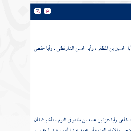
با الحسين بن المظفر
،
وأبا الحسن الدارقطني
،
وأبا حفص
دا
أنهما رأيا
حمزة بن محمد بن طاهر
في النوم ، فأخبرهما أن
ديزجي
والإمام القدوة
أبو محمد عبد الله بن عبد الرحمن بن