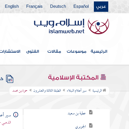
عربي
Español
Deutsch
Français
English
الطبقة السابعة عشر
الطبقة الثامنة عشر
الطبقة التاسعة عشرة
الطبقة العشرون
الرئيسية
موسوعات
مقالات
الفتوى
الاستشارات
الطبقة الحادية والعشرون
الطبقة الثانية والعشرون
المكتبة الإسلامية
كتب
الطبقة الثالثة والعشرون
الرئيسية
سير أعلام النبلاء
الطبقة الثالثة والعشرون
حمزة بن محمد
الحرفي
عطية بن سعيد
سير أعلا
الذهبي -
الجوبري