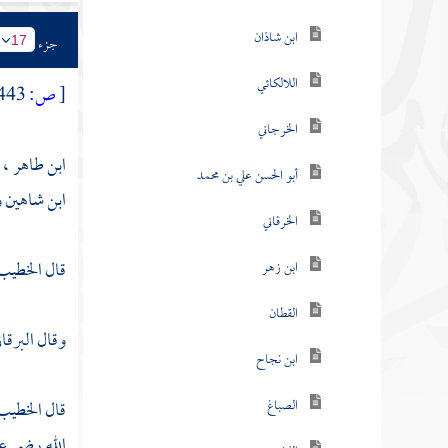
ابن شاذان
جزء
17
اللالكائي
[
ص:
443 ]
الخرجاني
ابن طاهر ، ال
أبو الحسن علي بن محمد
ابن شاهين
و
الخرقاني
قال
الخطيب
ابن زهر
القطان
وقال
البرقا
ابن نجاح
الصباغ
قال
الخطيب
الله رضي عن