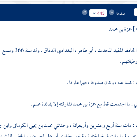
صفحة
443
حمزة بن محمد
حافظ المفيد المحدث ، أبو طاهر ، البغدادي الدقاق . ولد سنة 366 وسمع
أ
طبقتهم .
: كتبنا عنه ، وكان صدوقا ، فهما عارفا .
ني
: ما اجتمعت قط مع
حمزة بن محمد
ففارقته إلا بفائدة علم .
: مات سنة أربع وعشرين وأربعمائة ، وحدثني
محمد بن يحيى الكرماني
وابن ج
ه . وفيها مات شيخ الحنفية وقاضي
بخارى
أبو
علي الحسين بن الخضر الفشي