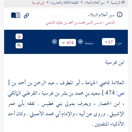
الرئيسية
سير أعلام النبلاء
الطبقة الثالثة والعشرون
ابن غرسية
تراجم الأعلام
سير أعلام النبلاء
الذهبي - شمس الدين محمد بن أحمد بن عثمان الذهبي
جزء
صفحة
17
474
ابن غرسية
العلامة قاضي الجماعة ، أبو المطرف ، عبد الرحمن بن أحمد بن
[
ص:
474 ]
سعيد بن محمد بن بشر بن غرسية ، القرطبي المالكي
، ابن الحصار ، ويعرف بمولى بني فطيس . تفقه
بأبي عمر
الإشبيلي
. وروى عن أبيه ،
والإمام أبي محمد الأصيلي
. وكان أحد
الأذكياء المتفننين .