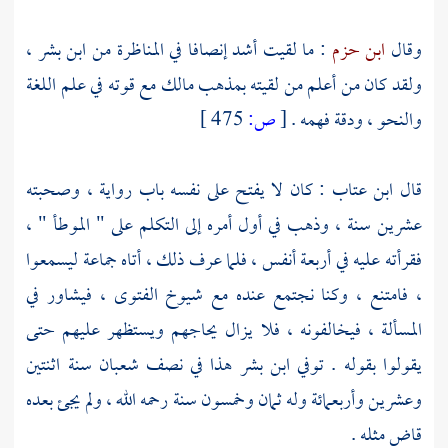
وقال
ابن حزم
: ما لقيت أشد إنصافا في المناظرة من
ابن بشر
،
ولقد كان من أعلم من لقيته بمذهب
مالك
مع قوته في علم اللغة
والنحو ، ودقة فهمه .
[
ص:
475 ]
قال
ابن عتاب
: كان لا يفتح على نفسه باب رواية ، وصحبته
عشرين سنة ، وذهب في أول أمره إلى التكلم على " الموطأ " ،
فقرأته عليه في أربعة أنفس ، فلما عرف ذلك ، أتاه جماعة ليسمعوا
، فامتنع ، وكنا نجتمع عنده مع شيوخ الفتوى ، فيشاور في
المسألة ، فيخالفونه ، فلا يزال يحاجهم ويستظهر عليهم حتى
يقولوا بقوله . توفي
ابن بشر
هذا في نصف شعبان سنة اثنتين
وعشرين وأربعمائة وله ثمان وخمسون سنة رحمه الله ، ولم يجئ بعده
قاض مثله .