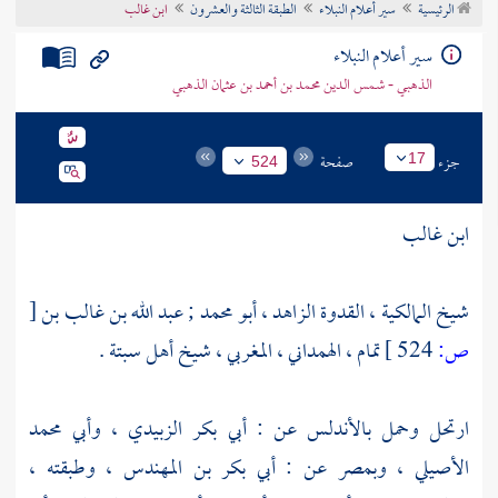
الرئيسية
سير أعلام النبلاء
الطبقة الثالثة والعشرون
ابن غالب
تراجم الأعلام
سير أعلام النبلاء
الذهبي - شمس الدين محمد بن أحمد بن عثمان الذهبي
جزء
صفحة
17
524
ابن غالب
شيخ المالكية ، القدوة الزاهد ، أبو محمد ; عبد الله بن غالب بن
[
ص:
524 ]
تمام ، الهمداني ، المغربي ، شيخ أهل سبتة .
ارتحل وحمل
بالأندلس
عن :
أبي بكر الزبيدي
،
وأبي محمد
الأصيلي
،
وبمصر
عن :
أبي بكر بن المهندس
، وطبقته ،