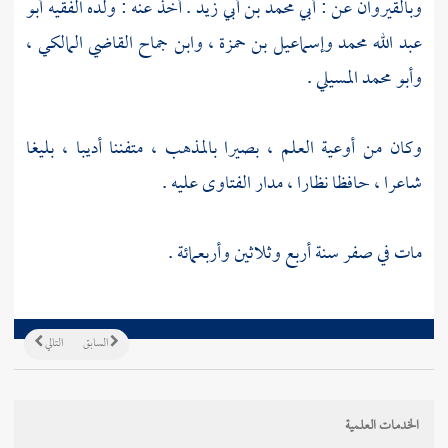
وبالقيروان
عن :
أبي محمد بن أبي زيد
. أخذ عنه : ولده الفقيه
أبو
عبد الله محمد
وإسماعيل بن حمزة
،
وابن جماح
القاضي المالكي ،
وأبو محمد المسيلي
.
وكان من أوعية العلم ، بصيرا بالمذهب ، متفننا أديبا ، بليغا
شاعرا ، حافظا نظارا ، مدار الفتاوى عليه .
مات في صفر سنة أربع وثلاثين وأربعمائة .
السابق
التالي
الخدمات العلمية