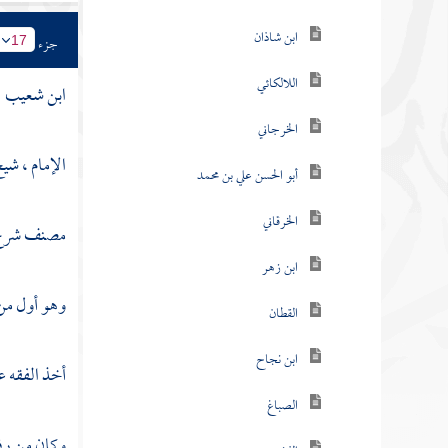
ابن شاذان
جزء
17
اللالكائي
ابن شعيب
الخرجاني
الإمام ، شي
أبو الحسن علي بن محمد
الخرقاني
مصنف شرح 
ابن زهر
وهو أول من 
القطان
ابن نجاح
أخذ الفقه ع
الصباغ
وكان من رف