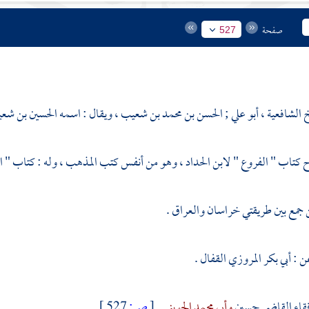
صفحة
527
خ الشافعية ، أبو علي ; الحسن بن محمد بن شعيب ، ويقال : اسمه الحسين بن شع
كتاب " الفروع "
لابن الحداد
، وهو من أنفس كتب المذهب ، وله : كتاب " ال
جمع بين طريقتي
خراسان
والعراق
.
ن :
أبي بكر المروزي القفال
.
قاء
القاضي حسين
وأبي محمد الجويني
.
[
ص:
527 ]