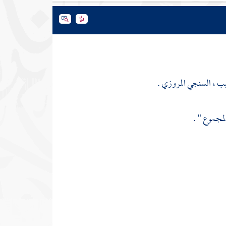
يب ، السنجي المروزي .
مجموع " .