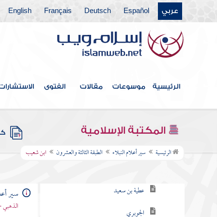
عربي
Español
Deutsch
Français
English
الطبقة السابعة عشر
الطبقة الثامنة عشر
الطبقة التاسعة عشرة
الطبقة العشرون
الرئيسية
موسوعات
مقالات
الفتوى
الاستشارات
الطبقة الحادية والعشرون
الطبقة الثانية والعشرون
المكتبة الإسلامية
كتب
الطبقة الثالثة والعشرون
الرئيسية
سير أعلام النبلاء
الطبقة الثالثة والعشرون
ابن شعيب
الحرفي
عطية بن سعيد
سير أعلا
الذهبي -
الجوبري